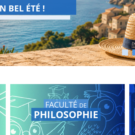
CHOOL 2026
hool est achevée !
s Grandes Conférences
en
otre chaine youtube.
FACULTÉ
DE
PHILOSOPHIE