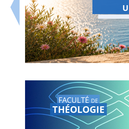
S
La Summer Sc
Retrouvez le
replay sur n
FACULTÉ
DE
THÉOLOGIE