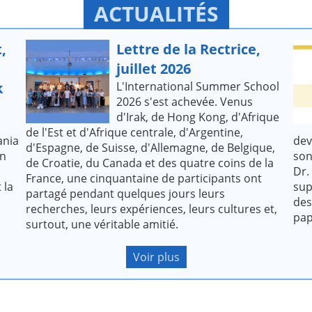
ACTUALITÉS
,
Lettre de la Rectrice,
juillet 2026
k
L'International Summer School
2026 s'est achevée. Venus
d'Irak, de Hong Kong, d'Afrique
de l'Est et d'Afrique centrale, d'Argentine,
ania
dev
d'Espagne, de Suisse, d'Allemagne, de Belgique,
on
son
de Croatie, du Canada et des quatre coins de la
Dr.
France, une cinquantaine de participants ont
 la
sup
partagé pendant quelques jours leurs
des
recherches, leurs expériences, leurs cultures et,
pap
surtout, une véritable amitié.
Voir plus