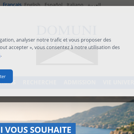
Français
English
Español
Italiano
العربية
gation, analyser notre trafic et vous proposer des
out accepter », vous consentez à notre utilisation des
s
.
ter
TIONS
RECHERCHE
ADMISSION
VIE UNIVER
ATIONAL SUMMER