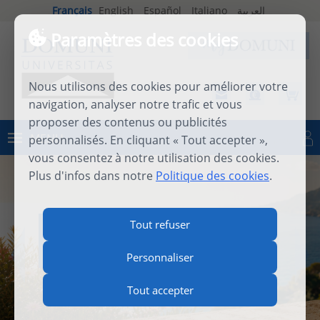
Français
English
Español
Italiano
العربية
Paramètres des cookies
Nous utilisons des cookies pour améliorer votre
navigation, analyser notre trafic et vous
proposer des contenus ou publicités
MENU
personnalisés. En cliquant « Tout accepter »,
Se connecter
vous consentez à notre utilisation des cookies.
Plus d'infos dans notre
Politique des cookies
.
INTERNATIONAL SUMMER
Tout refuser
SCHOOL 2026
Personnaliser
Tout accepter