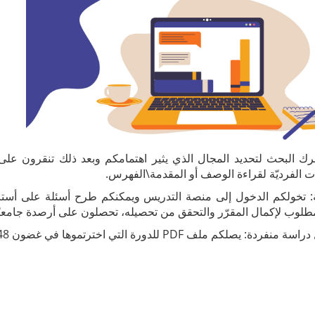
ك البحث لتحديد المجال الذي يثير اهتمامكم وبعد ذلك تنقرون على
ات الفرديّة لقراءة الوصف أو المقدمة\الفهرس.
: تخولكم الدخول إلى منصة التدريس ويمكنكم طرح أسئلة على أستاذ
 مطلوب لإكمال المقرّر والتحقق من تحصيله، تحصلون على أرصدة جامعيّ
لكم ملف PDF للدورة التي اخترتموها في غضون 48 ساعة.