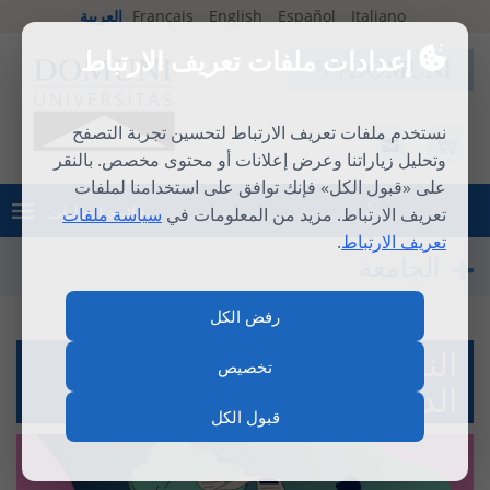
Italiano
Español
English
Français
العربية
إعدادات ملفات تعريف الارتباط
نستخدم ملفات تعريف الارتباط لتحسين تجربة التصفح
وتحليل زياراتنا وعرض إعلانات أو محتوى مخصص. بالنقر
على «قبول الكل» فإنك توافق على استخدامنا لملفات
قائمة الطلبات
تعريف الارتباط. مزيد من المعلومات في
سياسة ملفات
تسجيل الدخول
تعريف الارتباط
.
الجامعة
رفض الكل
النظام الأساسي والأنظمة
تخصيص
الداخلية
قبول الكل