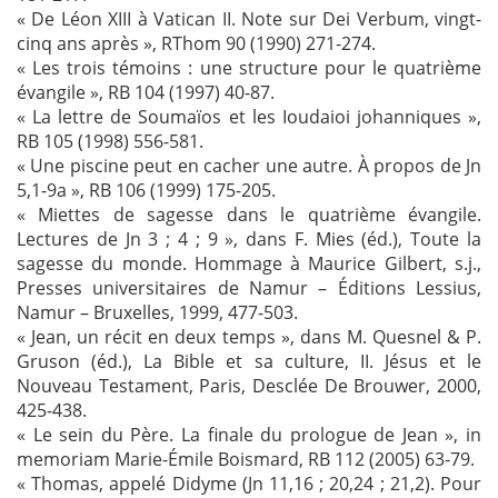
« De Léon XIII à Vatican II. Note sur Dei Verbum, vingt-
cinq ans après », RThom 90 (1990) 271-274.
« Les trois témoins : une structure pour le quatrième
évangile », RB 104 (1997) 40-87.
« La lettre de Soumaïos et les Ioudaioi johanniques »,
RB 105 (1998) 556-581.
« Une piscine peut en cacher une autre. À propos de Jn
5,1-9a », RB 106 (1999) 175-205.
« Miettes de sagesse dans le quatrième évangile.
Lectures de Jn 3 ; 4 ; 9 », dans F. Mies (éd.), Toute la
sagesse du monde. Hommage à Maurice Gilbert, s.j.,
Presses universitaires de Namur – Éditions Lessius,
Namur – Bruxelles, 1999, 477-503.
« Jean, un récit en deux temps », dans M. Quesnel & P.
Gruson (éd.), La Bible et sa culture, II. Jésus et le
Nouveau Testament, Paris, Desclée De Brouwer, 2000,
425-438.
« Le sein du Père. La finale du prologue de Jean », in
memoriam Marie-Émile Boismard, RB 112 (2005) 63-79.
« Thomas, appelé Didyme (Jn 11,16 ; 20,24 ; 21,2). Pour