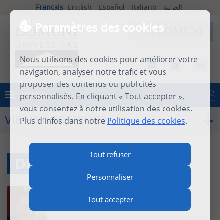
Français
English
Español
Italiano
العربية
Paramètres des cookies
Nous utilisons des cookies pour améliorer votre
navigation, analyser notre trafic et vous
proposer des contenus ou publicités
MENU
personnalisés. En cliquant « Tout accepter »,
Se connecter
vous consentez à notre utilisation des cookies.
VIE UNIVERSITAIRE
Plus d'infos dans notre
Politique des cookies
.
Tout refuser
DR LUC DEVILLERS
Personnaliser
Tout accepter