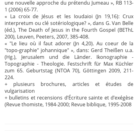
une nouvelle approche du prétendu Jumeau », RB 113-
1 (2006) 65-77.
« La croix de Jésus et les Ioudaioi (Jn 19,16): Crux
interpretum ou clé sotériologique? », dans G. Van Belle
(éd.), The Death of Jesus in the Fourth Gospel (BEThL
200), Leuven, Peeters, 2007, 385-408.
« "Le lieu où il faut adorer (Jn 4,20). Au coeur de la
"topo-graphie" johannique" », dans: Gerd Theißen u.a.
(Hg.), Jerusalem und die Länder. Ikonographie -
Topographie - Theologie. Festschrift für Max Küchler
zum 65. Geburtstag (NTOA 70), Göttingen 2009, 211-
224.
+ plusieurs brochures, articles et études de
vulgarisation
+ bulletins et recensions d’Écriture sainte et d’exégèse
(Revue thomiste, 1984-2000; Revue biblique, 1995-2008