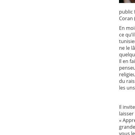
public
Coran (
En moin
ce qu’i
tunisie
ne le l
quelque
Il en f
penseur
religie
du rais
les uns
Il invi
laisser
« Appr
grande
vous le