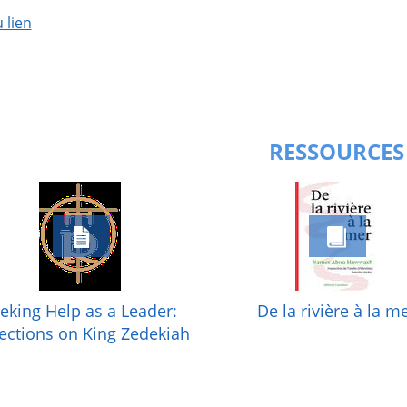
u lien
RESSOURCES
eking Help as a Leader:
De la rivière à la m
lections on King Zedekiah