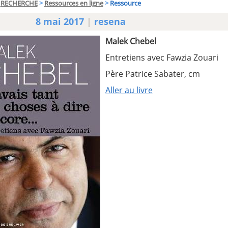
RECHERCHE
>
Ressources en ligne
>
Ressource
8 mai 2017
|
resena
Malek Chebel
Entretiens avec Fawzia Zouari
Père Patrice Sabater, cm
Aller au livre