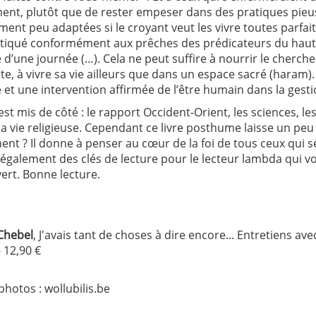
ment, plutôt que de rester empeser dans des pratiques pie
ent peu adaptées si le croyant veut les vivre toutes parfaiteme
tiqué conformément aux prêches des prédicateurs du haut de
d’une journée (…). Cela ne peut suffire à nourrir le chercheu
te, à vivre sa vie ailleurs que dans un espace sacré (haram
et une intervention affirmée de l’être humain dans la gesti
est mis de côté : le rapport Occident-Orient, les sciences, les 
 la vie religieuse. Cependant ce livre posthume laisse un peu l
nt ? Il donne à penser au cœur de la foi de tous ceux qui se
également des clés de lecture pour le lecteur lambda qui vo
ert. Bonne lecture.
Chebel
, J'avais tant de choses à dire encore... Entretiens a
 12,90 €
photos : wollubilis.be