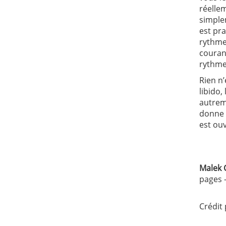
réelle
simplem
est pra
rythme 
couran
rythme 
Rien n’
libido,
autreme
donne 
est ouv
Malek 
pages -
Crédit 