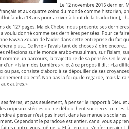
Le 12 novembre 2016 dernier, Mal
 français et aux quatre coins du monde comme historien, p
il lui faudra 13 ans pour arriver à bout de la traduction), c
s de 127 pages, Malek Chebel nous présente ses dernières in
l a voulu donné comme ses dernières pensées. Pour ce faire,
nne Fawzia Zouari de l’aider dans cette entreprise du fait q
âchera plus... Ce livre « J’avais tant de choses à dire encore…
s réflexions sur le monde arabo-musulman, sur l’islam, sur l
ait comme un parcours, la trajectoire de sa pensée. On le veu
 d’un « islam des Lumières », et à ce propos il dit : «La diffic
ux ou pas, consiste d’abord à se dépouiller de ses croyance
onnement objectif. Non pas la foi qui le regarde, mais la 
 aux autres.»
te ses frères, et pas seulement, à penser le rapport à Dieu et 
 les oripeaux stériles qui ne débouchent sur rien si ce n’est 
endre à penser n’est pas inscrit dans les manuels scolaire
ment. Cependant le paradoxe est entier, car si vous appren
 faites contre vous-même. ». Et à ceux qui s’enfermeraient 