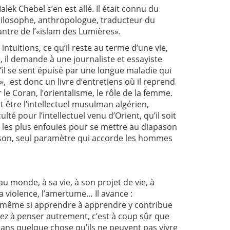
ek Chebel s’en est allé. Il était connu du
hilosophe, anthropologue, traducteur du
hantre de l’«islam des Lumières».
tuitions, ce qu’il reste au terme d’une vie,
 il demande à une journaliste et essayiste
u’il se sent épuisé par une longue maladie qui
 », est donc un livre d’entretiens où il reprend
e Coran, l’orientalisme, le rôle de la femme.
t être l’intellectuel musulman algérien,
ulté pour l’intellectuel venu d’Orient, qu’il soit
s les plus enfouies pour se mettre au diapason
raison, seul paramètre qui accorde les hommes
au monde, à sa vie, à son projet de vie, à
la violence, l’amertume… Il avance :
s, même si apprendre à apprendre y contribue
ez à penser autrement, c’est à coup sûr que
dans quelque chose qu’ils ne peuvent pas vivre