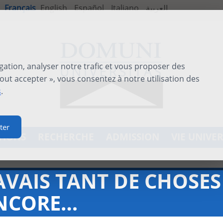
Français
English
Español
Italiano
العربية
gation, analyser notre trafic et vous proposer des
out accepter », vous consentez à notre utilisation des
s
.
ter
TIONS
RECHERCHE
ADMISSION
VIE UNIVER
’AVAIS TANT DE CHOSES
NCORE…