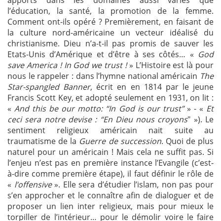
l’éducation, la santé, la promotion de la femme.
Comment ont-ils opéré ? Premièrement, en faisant de
la culture nord-américaine un vecteur idéalisé du
christianisme. Dieu n’a-t-il pas promis de sauver les
Etats-Unis d’Amérique et d’être à ses côtés… «
God
save America ! In God we trust !
» L’Histoire est là pour
nous le rappeler : dans l’hymne national américain
The
Star-spangled Banner
, écrit en en 1814 par le jeune
Francis Scott Key, et adopté seulement en 1931, on lit :
«
And this be our motto: “In God is our trust”
» - «
Et
ceci sera notre devise : “En Dieu nous croyons
" »). Le
sentiment religieux américain nait suite au
traumatisme de la
Guerre de succession
. Quoi de plus
naturel pour un américain ! Mais cela ne suffit pas. Si
l’enjeu n’est pas en première instance l’Evangile (c’est-
à-dire comme première étape), il faut définir le rôle de
«
l’offensive
». Elle sera d’étudier l’islam, non pas pour
s’en approcher et le connaître afin de dialoguer et de
proposer un lien inter religieux, mais pour mieux le
torpiller de l’intérieur… pour le démolir voire le faire