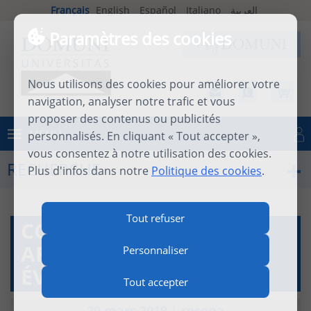
Français
English
Español
Italiano
العربية
Paramètres des cookies
Nous utilisons des cookies pour améliorer votre
navigation, analyser notre trafic et vous
proposer des contenus ou publicités
MENU
personnalisés. En cliquant « Tout accepter »,
Se connecter
vous consentez à notre utilisation des cookies.
RECHERCHE
Plus d'infos dans notre
Politique des cookies
.
Tout refuser
CONVERTIR LE MONDE
ARABE : L'OFFENSIVE
Personnaliser
ÉVANGÉLIQUE
Tout accepter
20 mars 2019
|
resena