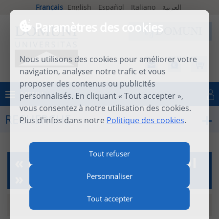
Français
English
Español
Italiano
العربية
Paramètres des cookies
Nous utilisons des cookies pour améliorer votre
navigation, analyser notre trafic et vous
proposer des contenus ou publicités
MENU
personnalisés. En cliquant « Tout accepter »,
Se connecter
vous consentez à notre utilisation des cookies.
RECHERCHE
Plus d'infos dans notre
Politique des cookies
.
Tout refuser
« L'ORIENT DERRIÈRE SOI
»
Personnaliser
Tout accepter
7 décembre 2017
|
resena