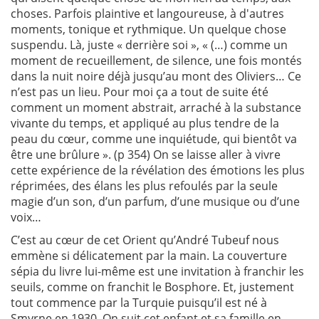
choses. Parfois plaintive et langoureuse, à d'autres
moments, tonique et rythmique. Un quelque chose
suspendu. Là, juste « derrière soi », « (…) comme un
moment de recueillement, de silence, une fois montés
dans la nuit noire déjà jusqu’au mont des Oliviers… Ce
n’est pas un lieu. Pour moi ça a tout de suite été
comment un moment abstrait, arraché à la substance
vivante du temps, et appliqué au plus tendre de la
peau du cœur, comme une inquiétude, qui bientôt va
être une brûlure ». (p 354) On se laisse aller à vivre
cette expérience de la révélation des émotions les plus
réprimées, des élans les plus refoulés par la seule
magie d’un son, d’un parfum, d’une musique ou d’une
voix…
C’est au cœur de cet Orient qu’André Tubeuf nous
emmène si délicatement par la main. La couverture
sépia du livre lui-même est une invitation à franchir les
seuils, comme on franchit le Bosphore. Et, justement
tout commence par la Turquie puisqu’il est né à
Smyrne en 1930. On suit cet enfant et sa famille en