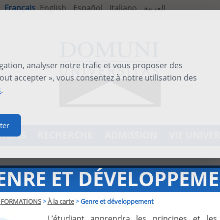
Français
English
Español
Italiano
العربية
gation, analyser notre trafic et vous proposer des
out accepter », vous consentez à notre utilisation des
s
.
ter
TIONS
RECHERCHE
ADMISSION
VIE UNIVER
ENRE ET DÉVELOPPEM
FORMATIONS
>
À la carte
>
Genre et développement
L’étudiant apprendra les principes et les 