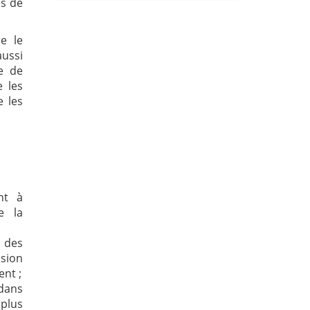
es de
e le
ussi
e de
e les
e les
nt à
e la
 des
nsion
ent ;
dans
plus