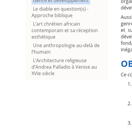
Genre et développement
orga
déve
Le diable en question(s) -
Approche biblique
Auss
genr
L’art chrétien africain
et s
contemporain et sa réception
déve
esthétique
fond
Une anthropologie au-delà de
inéga
l’humain
L’Architecture religieuse
OB
d’Andrea Palladio à Venise au
XVIe siècle
Ce co