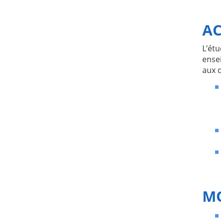
AC
L’ét
ensei
aux 
MO