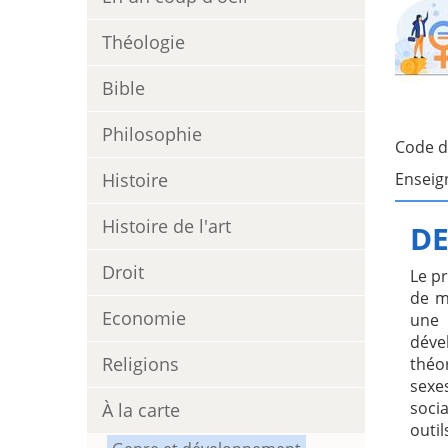
Théologie
Bible
Philosophie
Code d
Histoire
Enseig
Histoire de l'art
DE
Droit
Le p
de m
Economie
une 
déve
Religions
théo
sexe
socia
À la carte
outi