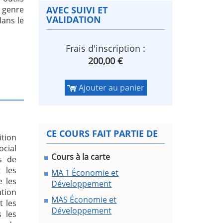
 genre
AVEC SUIVI ET
VALIDATION
dans le
Frais d'inscription :
200,00 €
Ajouter au panier
CE COURS FAIT PARTIE DE
ition
ocial
Cours à la carte
s de
t les
MA 1 Économie et
e les
Développement
ation
MAS Économie et
t les
Développement
s les