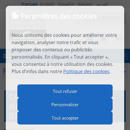
Français
English
Español
Italiano
العربية
Paramètres des cookies
Nous utilisons des cookies pour améliorer votre
navigation, analyser notre trafic et vous
proposer des contenus ou publicités
MENU
personnalisés. En cliquant « Tout accepter »,
Se connecter
vous consentez à notre utilisation des cookies.
FORMATIONS
Plus d'infos dans notre
Politique des cookies
.
Tout refuser
COMMENT PRIAIENT LES
GRANDS TÉMOINS
Personnaliser
BIBLIQUES ?
Tout accepter