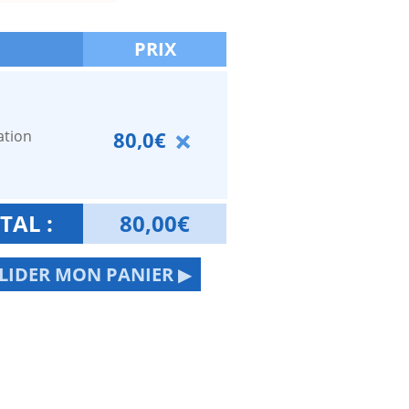
PRIX
ation
80,0€
TAL :
80,00
€
LIDER MON PANIER ▶