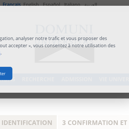
Français
English
Español
Italiano
العربية
gation, analyser notre trafic et vous proposer des
out accepter », vous consentez à notre utilisation des
s
.
ter
TIONS
RECHERCHE
ADMISSION
VIE UNIVER
 IDENTIFICATION
3 CONFIRMATION ET