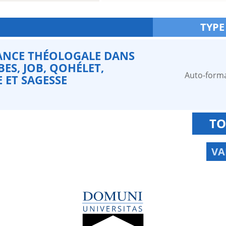
TYPE
ANCE THÉOLOGALE DANS
ES, JOB, QOHÉLET,
Auto-form
E ET SAGESSE
TO
VA