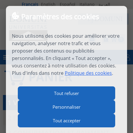
Français
English
Español
Italiano
العربية
Paramètres des cookies
Nous utilisons des cookies pour améliorer votre
1
navigation, analyser notre trafic et vous
proposer des contenus ou publicités
MENU
personnalisés. En cliquant « Tout accepter »,
Se connecter
vous consentez à notre utilisation des cookies.
PANIER
Plus d'infos dans notre
Politique des cookies
.
Tout refuser
1 VOIR LE PANIER
Personnaliser
2 IDENTIFICATION
Tout accepter
3 CONFIRMATION ET PAIEMENT