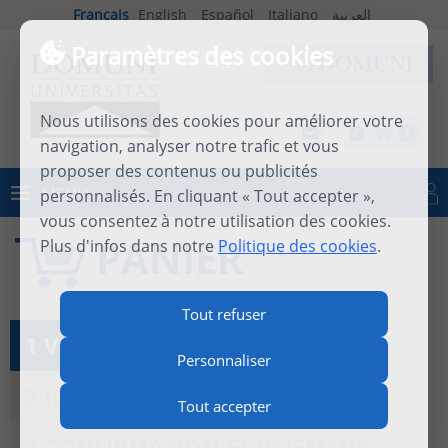
Français
English
Español
Italiano
العربية
Paramètres des cookies
Nous utilisons des cookies pour améliorer votre
1
navigation, analyser notre trafic et vous
proposer des contenus ou publicités
MENU
personnalisés. En cliquant « Tout accepter »,
Se connecter
vous consentez à notre utilisation des cookies.
PANIER
Plus d'infos dans notre
Politique des cookies
.
Tout refuser
1 VOIR LE PANIER
Personnaliser
2 IDENTIFICATION
Tout accepter
3 CONFIRMATION ET PAIEMENT