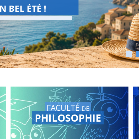
CHOOL 2026
hool est achevée !
s Grandes Conférences
en
otre chaine youtube.
FACULTÉ
DE
PHILOSOPHIE