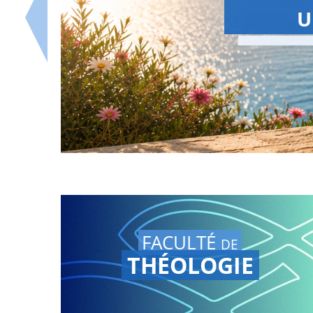
S
La Summer Sc
Retrouvez le
replay sur n
FACULTÉ
DE
THÉOLOGIE