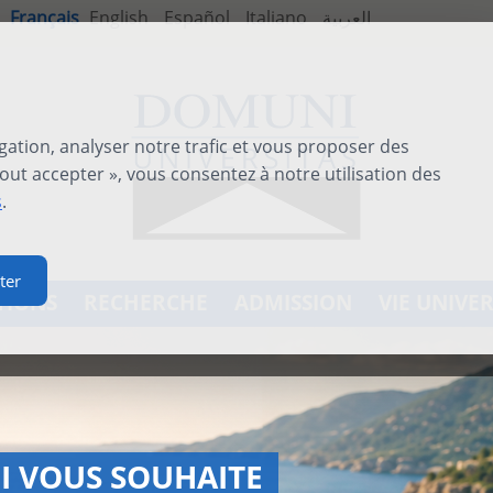
Français
English
Español
Italiano
العربية
gation, analyser notre trafic et vous proposer des
out accepter », vous consentez à notre utilisation des
s
.
ter
TIONS
RECHERCHE
ADMISSION
VIE UNIVER
ATIONAL SUMMER