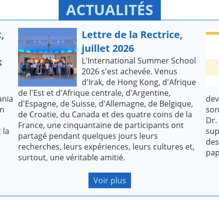
ACTUALITÉS
,
Lettre de la Rectrice,
juillet 2026
k
L'International Summer School
2026 s'est achevée. Venus
d'Irak, de Hong Kong, d'Afrique
de l'Est et d'Afrique centrale, d'Argentine,
ania
dev
d'Espagne, de Suisse, d'Allemagne, de Belgique,
on
son
de Croatie, du Canada et des quatre coins de la
Dr.
France, une cinquantaine de participants ont
 la
sup
partagé pendant quelques jours leurs
des
recherches, leurs expériences, leurs cultures et,
pap
surtout, une véritable amitié.
Voir plus