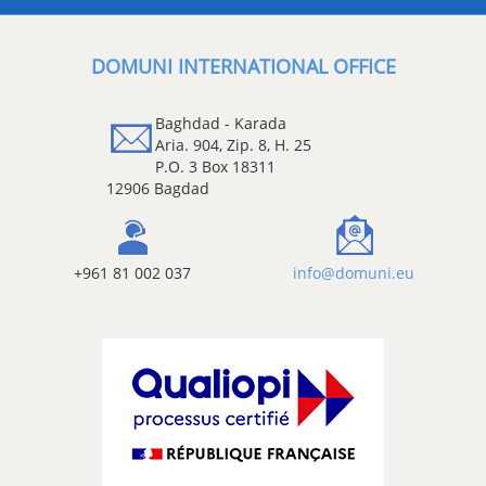
DOMUNI INTERNATIONAL OFFI
Baghdad - Karada
Aria. 904, Zip. 8, H. 25
P.O. 3 Box 18311
12906 Bagdad
+961 81 002 037
info@domun