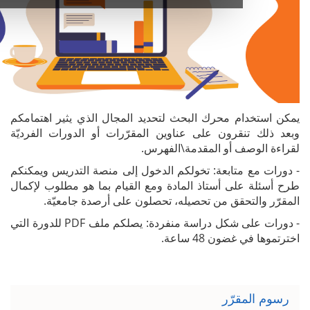
م محرك البحث لتحديد المجال الذي يثير اهتمامكم
قرون على عناوين المقرّرات أو الدورات الفرديّة
 أو المقدمة\الفهرس.
تابعة: تخولكم الدخول إلى منصة التدريس ويمكنكم
ى أستاذ المادة ومع القيام بما هو مطلوب لإكمال
حقق من تحصيله، تحصلون على أرصدة جامعيّة.
- دورات على شكل دراسة منفردة: يصلكم ملف PDF للدورة التي
ن 48 ساعة.
رّر