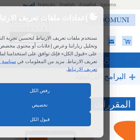
Ital
Español
English
Français
العربية
إعدادات ملفات تعريف الارتباط
نستخدم ملفات تعريف الارتباط لتحسين تجربة التصفح
وتحليل زياراتنا وعرض إعلانات أو محتوى مخصص. بالنقر
على «قبول الكل» فإنك توافق على استخدامنا لملفات
قائمة الطلبات
تعريف الارتباط. مزيد من المعلومات في
سياسة ملفات
تعريف الارتباط
.
ج الدراسية
رفض الكل
ات والدورات الفرديّة
تخصيص
قبول الكل