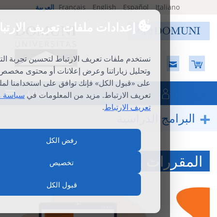
Ital
Español
English
Français
العربية
إعدادات ملفات تعريف الارتباط
نستخدم ملفات تعريف الارتباط لتحسين تجربة التصفح
وتحليل زياراتنا وعرض إعلانات أو محتوى مخصص. بالنقر
على «قبول الكل» فإنك توافق على استخدامنا لملفات
قائمة الطلبات
تعريف الارتباط. مزيد من المعلومات في
سياسة ملفات
تعريف الارتباط
.
ج الدراسية
رفض الكل
ات والدورات الفرديّة
تخصيص
قبول الكل