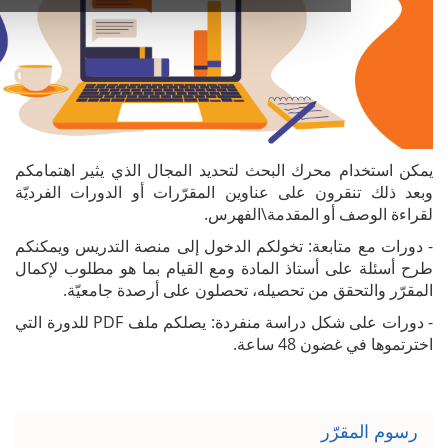
م محرك البحث لتحديد المجال الذي يثير اهتمامكم
قرون على عناوين المقرّرات أو الدورات الفرديّة
 أو المقدمة\الفهرس.
تابعة: تخولكم الدخول إلى منصة التدريس ويمكنكم
ى أستاذ المادة ومع القيام بما هو مطلوب لإكمال
حقق من تحصيله، تحصلون على أرصدة جامعيّة.
- دورات على شكل دراسة منفردة: يصلكم ملف PDF للدورة التي
ن 48 ساعة.
رّر