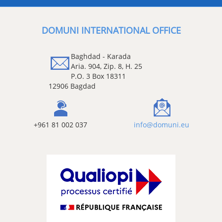
DOMUNI INTERNATIONAL OFFI
Baghdad - Karada
Aria. 904, Zip. 8, H. 25
P.O. 3 Box 18311
12906 Bagdad
+961 81 002 037
info@domun