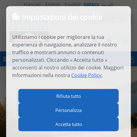
Français
English
Español
Italiano
العربية
Impostazioni dei cookie
Utilizziamo i cookie per migliorare la tua
esperienza di navigazione, analizzare il nostro
traffico e mostrarti annunci o contenuti
MENU
personalizzati. Cliccando « Accetta tutto »
Connettersi
acconsenti al nostro utilizzo dei cookie. Maggiori
informazioni nella nostra
Cookie Policy
.
INTERNATIONAL SUMMER
Rifiuta tutto
SCHOOL 2026
Personalizza
Accetta tutto