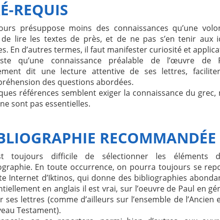
É-REQUIS
ours présuppose moins des connaissances qu’une volon
e de lire les textes de près, et de ne pas s’en tenir aux 
s. En d’autres termes, il faut manifester curiosité et applica
este qu’une connaissance préalable de l’œuvre de P
ement dit une lecture attentive de ses lettres, facilite
réhension des questions abordées.
ques références semblent exiger la connaissance du grec,
 ne sont pas essentielles.
IBLIOGRAPHIE RECOMMANDÉE
st toujours difficile de sélectionner les éléments d
iographie. En toute occurrence, on pourra toujours se rep
te Internet d’Iktinos, qui donne des bibliographies abonda
tiellement en anglais il est vrai, sur l’oeuvre de Paul en gé
r ses lettres (comme d’ailleurs sur l’ensemble de l’Ancien 
eau Testament).