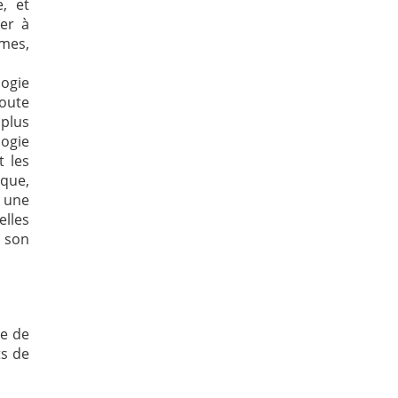
e, et
er à
mes,
logie
oute
 plus
ogie
t les
 que,
 une
lles
s son
ce de
ts de