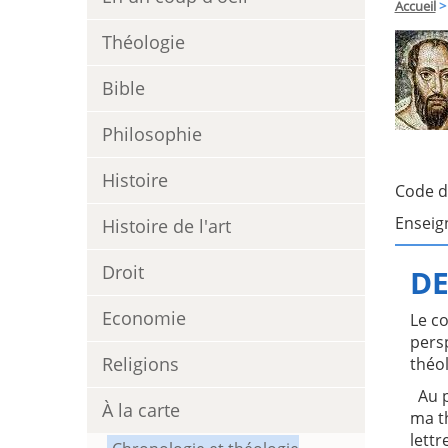
Accueil
>
Théologie
Bible
Philosophie
Histoire
Code d
Enseig
Histoire de l'art
Droit
DE
Economie
Le co
persp
Religions
théol
Au pl
À la carte
ma t
lettr