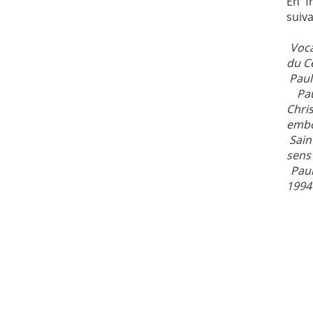
En f
suiva
Voca
du C
Paul
Pa
Chri
emboî
Sain
sens 
Paul
1994