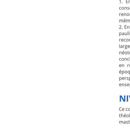
1. E
cons
reno
même
2. E
paul
reco
lar
néot
concl
en r
époq
pers
ense
NI
Ce c
théo
mast