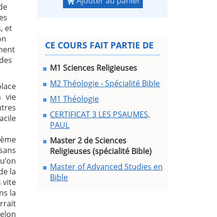
Ajouter au panier
de
es
, et
on
CE COURS FAIT PARTIE DE
ement
 des
M1 Sciences Religieuses
M2 Théologie - Spécialité Bible
place
 vie
M1 Théologie
utres
CERTIFICAT 3 LES PSAUMES,
acile
PAUL
thème
Master 2 de Sciences
 sans
Religieuses (spécialité Bible)
qu’on
Master of Advanced Studies en
de la
Bible
 vite
ns la
rait
selon