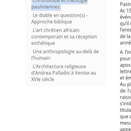
Chronologie et théologie
Pasto
pauliniennes
Ac 1
Le diable en question(s) -
événe
Approche biblique
qu’il
l’ent
L’art chrétien africain
de la
contemporain et sa réception
anné
esthétique
Une anthropologie au-delà de
A l’
l’humain
pour
apost
L’Architecture religieuse
lettr
d’Andrea Palladio à Venise au
et é
XVIe siècle
Au p
de l
raiso
s’int
titul
que c
mesu
appe