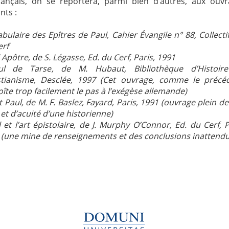
rançais, on se reportera, parmi bien d’autres, aux ouv
nts :
bulaire des Epîtres de Paul
, Cahier Évangile n° 88, Collectif
erf
 Apôtre
, de S. Légasse, Ed. du Cerf, Paris, 1991
ul de Tarse
, de M. Hubaut, Bibliothèque d’Histoir
stianisme, Desclée, 1997 (Cet ouvrage, comme le précéd
te trop facilement le pas à l’exégèse allemande)
t Paul
, de M. F. Baslez, Fayard, Paris, 1991 (ouvrage plein d
et d’acuité d’une historienne)
 et l’art épistolaire
, de J. Murphy O’Connor, Ed. du Cerf, P
 (une mine de renseignements et des conclusions inattendu