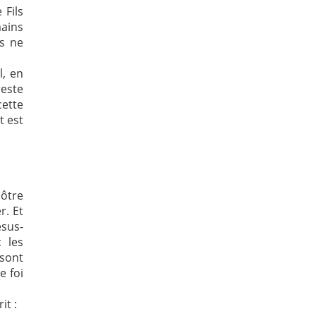
 Fils
ains
s ne
.
l, en
reste
cette
t est
pôtre
r. Et
ésus-
 les
sont
e foi
it :