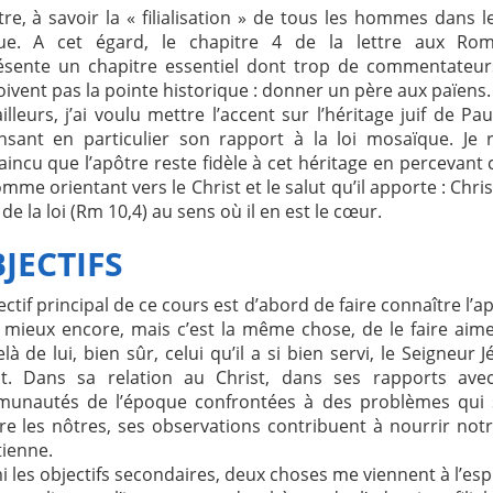
tre, à savoir la « filialisation » de tous les hommes dans le
ue. A cet égard, le chapitre 4 de la lettre aux Rom
ésente un chapitre essentiel dont trop de commentateur
ivent pas la pointe historique : donner un père aux païens
illeurs, j’ai voulu mettre l’accent sur l’héritage juif de Pau
nsant en particulier son rapport à la loi mosaïque. Je 
incu que l’apôtre reste fidèle à cet héritage en percevant 
omme orientant vers le Christ et le salut qu’il apporte : Chris
n de la loi (Rm 10,4) au sens où il en est le cœur.
JECTIFS
ectif principal de ce cours est d’abord de faire connaître l’a
, mieux encore, mais c’est la même chose, de le faire aime
là de lui, bien sûr, celui qu’il a si bien servi, le Seigneur J
st. Dans sa relation au Christ, dans ses rapports avec
unautés de l’époque confrontées à des problèmes qui 
re les nôtres, ses observations contribuent à nourrir notr
tienne.
 les objectifs secondaires, deux choses me viennent à l’espr