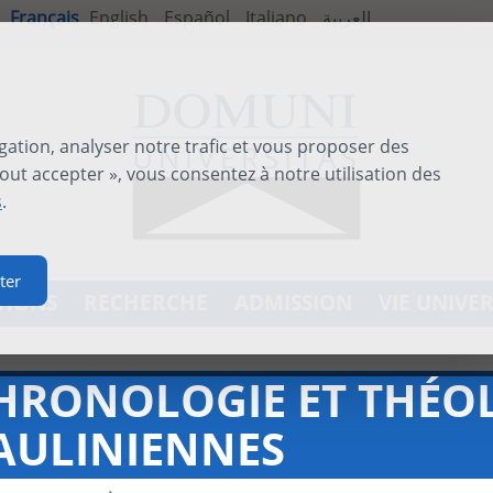
Français
English
Español
Italiano
العربية
gation, analyser notre trafic et vous proposer des
out accepter », vous consentez à notre utilisation des
s
.
ter
TIONS
RECHERCHE
ADMISSION
VIE UNIVER
HRONOLOGIE ET THÉO
AULINIENNES