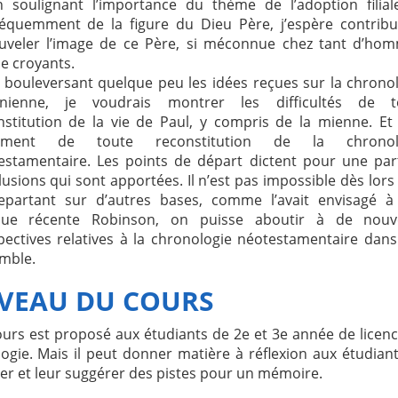
n soulignant l’importance du thème de l’adoption filial
équemment de la figure du Dieu Père, j’espère contribu
uveler l’image de ce Père, si méconnue chez tant d’hom
 croyants.
n bouleversant quelque peu les idées reçues sur la chrono
inienne, je voudrais montrer les difficultés de t
nstitution de la vie de Paul, y compris de la mienne. Et
gement de toute reconstitution de la chronol
estamentaire. Les points de départ dictent pour une par
usions qui sont apportées. Il n’est pas impossible dès lors
epartant sur d’autres bases, comme l’avait envisagé à
ue récente Robinson, on puisse aboutir à de nouve
pectives relatives à la chronologie néotestamentaire dan
mble.
VEAU DU COURS
ours est proposé aux étudiants de 2e et 3e année de licen
logie. Mais il peut donner matière à réflexion aux étudian
er et leur suggérer des pistes pour un mémoire.