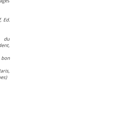
rages
, Ed.
e du
ent,
e bon
aris,
es)