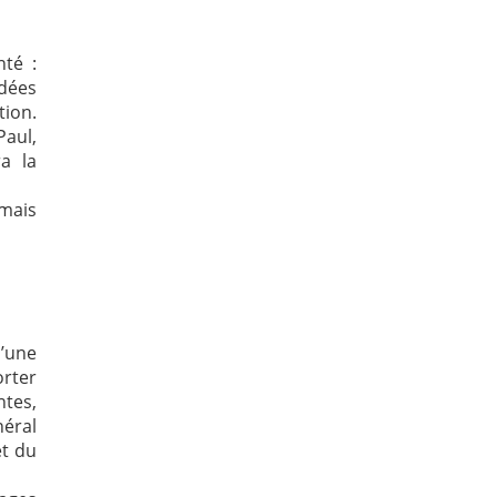
té :
idées
tion.
aul,
ra la
 mais
’une
orter
ntes,
néral
et du