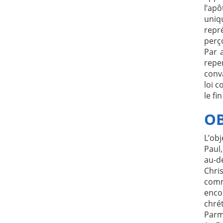
l’apô
uniq
repr
perço
Par a
repe
conva
loi c
le fi
OB
L’obj
Paul
au-de
Chri
comm
enco
chré
Parmi