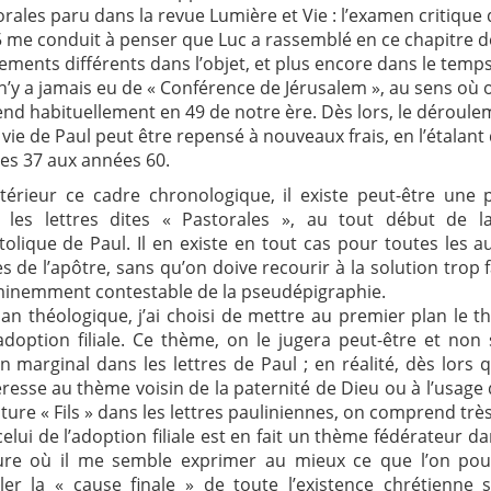
rales paru dans la revue Lumière et Vie : l’examen critique 
5 me conduit à penser que Luc a rassemblé en ce chapitre d
ments différents dans l’objet, et plus encore dans le temps
 n’y a jamais eu de « Conférence de Jérusalem », au sens où 
end habituellement en 49 de notre ère. Dès lors, le déroul
 vie de Paul peut être repensé à nouveaux frais, en l’étalant
es 37 aux années 60.
intérieur ce cadre chronologique, il existe peut-être une 
 les lettres dites « Pastorales », au tout début de la
olique de Paul. Il en existe en tout cas pour toutes les a
es de l’apôtre, sans qu’on doive recourir à la solution trop f
minemment contestable de la pseudépigraphie.
lan théologique, j’ai choisi de mettre au premier plan le 
’adoption filiale. Ce thème, on le jugera peut-être et non
n marginal dans les lettres de Paul ; en réalité, dès lors 
éresse au thème voisin de la paternité de Dieu ou à l’usage 
ature « Fils » dans les lettres pauliniennes, on comprend très
elui de l’adoption filiale est en fait un thème fédérateur da
re où il me semble exprimer au mieux ce que l’on pour
ler la « cause finale » de toute l’existence chrétienne 