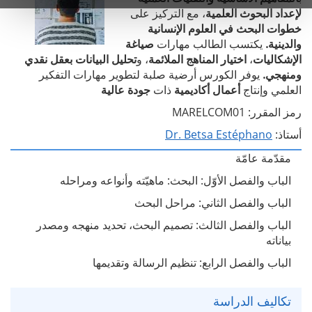
لإعداد البحوث العلمية
، مع التركيز على
خطوات البحث في العلوم الإنسانية
والدينية.
يكتسب الطالب مهارات
صياغة
الإشكاليات
،
اختيار المناهج الملائمة
، و
تحليل البيانات بعقل نقدي
ومنهجي.
يوفر الكورس أرضية صلبة لتطوير مهارات التفكير
العلمي وإنتاج
أعمال أكاديمية
ذات
جودة عالية
رمز المقرر: MARELCOM01
أستاذ:
Dr. Betsa Estéphano
مقدّمة عامّة
الباب والفصل الأوّل: البحث: ماهيّته وأنواعه ومراحله
الباب والفصل الثاني: مراحل البحث
الباب والفصل الثالث: تصميم البحث، تحديد منهجه ومصدر
بياناته
الباب والفصل الرابع: تنظيم الرسالة وتقديمها
تكاليف الدراسة