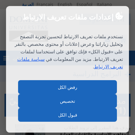
Italiano
Español
English
Français
العربية
إعدادات ملفات تعريف الارتباط
نستخدم ملفات تعريف الارتباط لتحسين تجربة التصفح
وتحليل زياراتنا وعرض إعلانات أو محتوى مخصص. بالنقر
على «قبول الكل» فإنك توافق على استخدامنا لملفات
قائمة الطلبات
تعريف الارتباط. مزيد من المعلومات في
سياسة ملفات
تسجيل الدخول
تعريف الارتباط
.
البرامج الدراسية
رفض الكل
مدخل إلى منهجيّة البحث العلميّ
تخصيص
(MARELCOM01)
قبول الكل
يهدف هذا المقرر إلى تزويد الطلاب
ب
المفاهيم الأساسية والتقنيات العملية