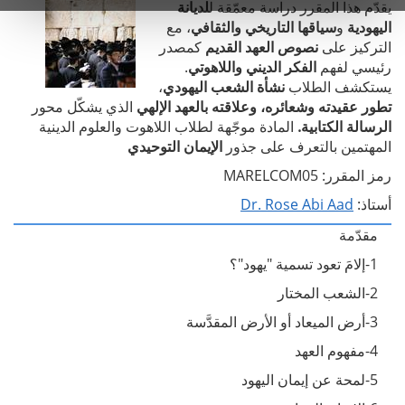
يقدّم هذا المقرر دراسة معمّقة ل
لديانة
اليهودية
و
سياقها التاريخي والثقافي
، مع
التركيز على
نصوص العهد القديم
كمصدر
رئيسي لفهم
الفكر الديني واللاهوتي
.
يستكشف الطلاب
نشأة الشعب اليهودي
،
تطور عقيدته وشعائره، وعلاقته بالعهد
الإلهي
الذي يشكّل محور
الرسالة الكتابية.
المادة موجّهة لطلاب اللاهوت والعلوم الدينية
المهتمين بالتعرف على جذور
الإيمان التوحيدي
رمز المقرر: MARELCOM05
أستاذ:
Dr. Rose Abi Aad
مقدّمة
1-إلامَ تعود تسمية "يهود"؟
2-الشعب المختار
3-أرض الميعاد أو الأرض المقدَّسة
4-مفهوم العهد
5-لمحة عن إيمان اليهود