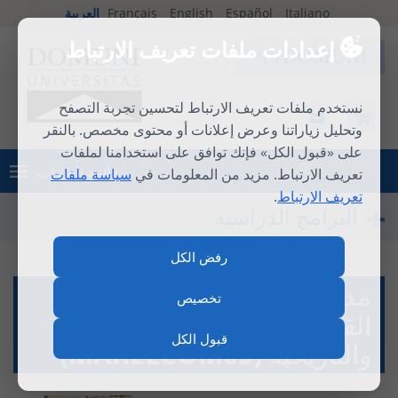
Italiano
Español
English
Français
العربية
إعدادات ملفات تعريف الارتباط
نستخدم ملفات تعريف الارتباط لتحسين تجربة التصفح
وتحليل زياراتنا وعرض إعلانات أو محتوى مخصص. بالنقر
على «قبول الكل» فإنك توافق على استخدامنا لملفات
قائمة الطلبات
تعريف الارتباط. مزيد من المعلومات في
سياسة ملفات
تسجيل الدخول
تعريف الارتباط
.
البرامج الدراسية
رفض الكل
مدخل إلى اليهودية والعهد
تخصيص
القديم - فهم الجذور الروحية
قبول الكل
والتاريخية (MARELCOM05)