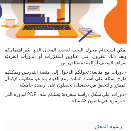
م محرك البحث لتحديد المجال الذي يثير اهتمامكم
قرون على عناوين المقرّرات أو الدورات الفرديّة
 أو المقدمة\الفهرس.
تابعة: تخولكم الدخول إلى منصة التدريس ويمكنكم
ى أستاذ المادة ومع القيام بما هو مطلوب لإكمال
حقق من تحصيله، تحصلون على أرصدة جامعيّة.
- دورات على شكل دراسة منفردة: يصلكم ملف PDF للدورة التي
ن 48 ساعة.
رّر