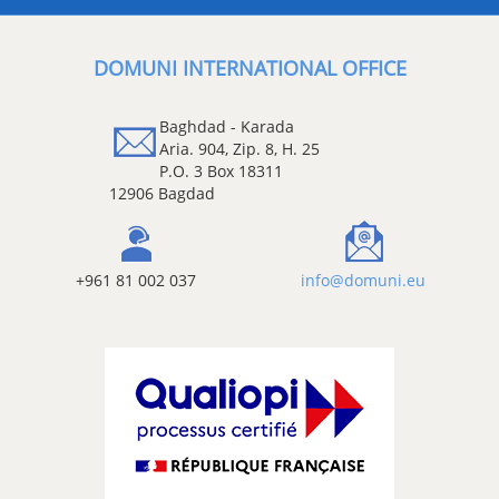
DOMUNI INTERNATIONAL OFFI
Baghdad - Karada
Aria. 904, Zip. 8, H. 25
P.O. 3 Box 18311
12906 Bagdad
+961 81 002 037
info@domun