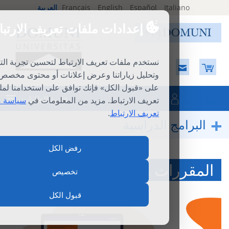
Ital
Español
English
Français
العربية
إعدادات ملفات تعريف الارتباط
نستخدم ملفات تعريف الارتباط لتحسين تجربة التصفح
وتحليل زياراتنا وعرض إعلانات أو محتوى مخصص. بالنقر
على «قبول الكل» فإنك توافق على استخدامنا لملفات
قائمة الطلبات
تعريف الارتباط. مزيد من المعلومات في
سياسة ملفات
تعريف الارتباط
.
ج الدراسية
رفض الكل
ات والدورات الفرديّة
تخصيص
قبول الكل