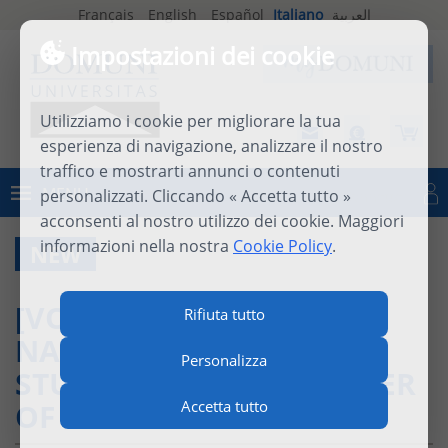
Français
English
Español
Italiano
العربية
Impostazioni dei cookie
Utilizziamo i cookie per migliorare la tua
esperienza di navigazione, analizzare il nostro
traffico e mostrarti annunci o contenuti
MENU
personalizzati. Cliccando « Accetta tutto »
Connettersi
acconsenti al nostro utilizzo dei cookie. Maggiori
informazioni nella nostra
Cookie Policy
.
NEW
[VOLTI DI DOMUNI] –
Rifiuta tutto
NADÈGE SALZMANN,
Personalizza
STUDENTESSA DEL MASTER
OF ARTS IN FILOSOFIA
Accetta tutto