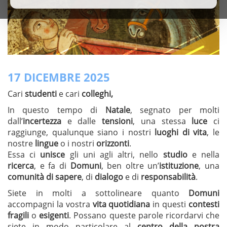
17 DICEMBRE 2025
Cari
studenti
e cari
colleghi,
In questo tempo di
Natale
, segnato per molti
dall’
incertezza
e dalle
tensioni
, una stessa
luce
ci
raggiunge, qualunque siano i nostri
luoghi di vita
, le
nostre
lingue
o i nostri
orizzonti
.
Essa ci
unisce
gli uni agli altri, nello
studio
e nella
ricerca
, e fa di
Domuni
, ben oltre un’
istituzione
, una
comunità di sapere
, di
dialogo
e di
responsabilità
.
Siete in molti a sottolineare quanto
Domuni
accompagni la vostra
vita quotidiana
in questi
contesti
fragili
o
esigenti
. Possano queste parole ricordarvi che
siete in modo particolare al
centro della nostra