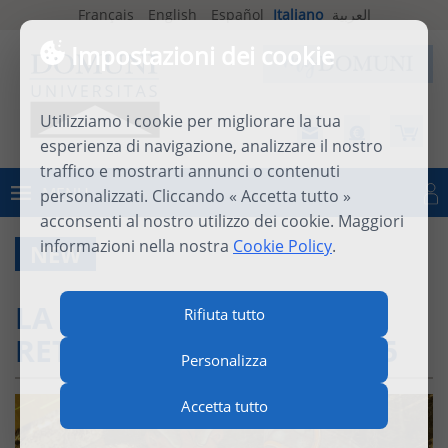
Français
English
Español
Italiano
العربية
Impostazioni dei cookie
Utilizziamo i cookie per migliorare la tua
esperienza di navigazione, analizzare il nostro
traffico e mostrarti annunci o contenuti
MENU
personalizzati. Cliccando « Accetta tutto »
Connettersi
acconsenti al nostro utilizzo dei cookie. Maggiori
informazioni nella nostra
Cookie Policy
.
NEW
LA LETTERA DELLA
Rifiuta tutto
RETTRICE, DICEMBRE 2025
Personalizza
Accetta tutto