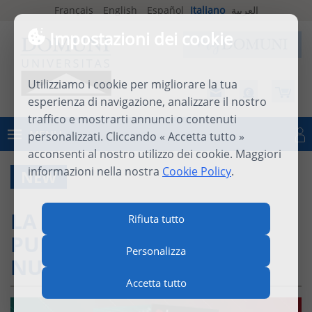
Français
English
Español
Italiano
العربية
Impostazioni dei cookie
Utilizziamo i cookie per migliorare la tua
esperienza di navigazione, analizzare il nostro
traffico e mostrarti annunci o contenuti
MENU
personalizzati. Cliccando « Accetta tutto »
Connettersi
acconsenti al nostro utilizzo dei cookie. Maggiori
informazioni nella nostra
Cookie Policy
.
NEW
LA RIVISTA JOCAP HA
Rifiuta tutto
PUBBLICATO DUE NUOVI
Personalizza
NUMERI
Accetta tutto