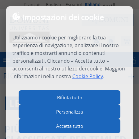
Français
English
Español
Italiano
العربية
Impostazioni dei cookie
Utilizziamo i cookie per migliorare la tua
esperienza di navigazione, analizzare il nostro
traffico e mostrarti annunci o contenuti
MENU
personalizzati. Cliccando « Accetta tutto »
Connettersi
acconsenti al nostro utilizzo dei cookie. Maggiori
RICERCA
informazioni nella nostra
Cookie Policy
.
Rifiuta tutto
LE RISORSE ON LINE
Personalizza
PIÙ DI 500 REFERENZE,
Accetta tutto