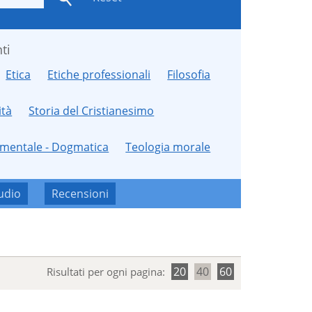
ti
Etica
Etiche professionali
Filosofia
ità
Storia del Cristianesimo
amentale - Dogmatica
Teologia morale
udio
Recensioni
20
40
60
Risultati per ogni pagina: