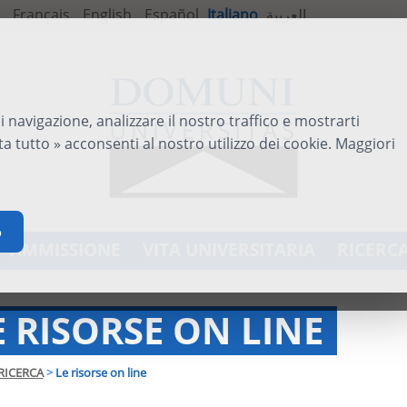
Français
English
Español
Italiano
العربية
i navigazione, analizzare il nostro traffico e mostrarti
a tutto » acconsenti al nostro utilizzo dei cookie. Maggiori
o
AMMISSIONE
VITA UNIVERSITARIA
RICERC
E RISORSE ON LINE
RICERCA
>
Le risorse on line