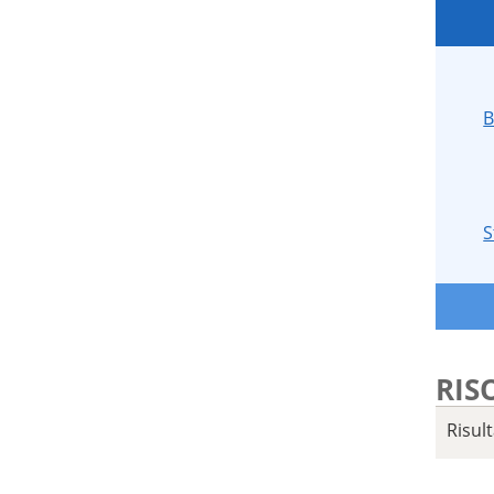
B
S
RIS
Risul