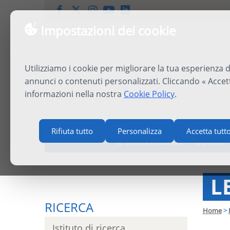
Impostazioni dei cookie
Utilizziamo i cookie per migliorare la tua esperienza d
annunci o contenuti personalizzati. Cliccando « Accett
informazioni nella nostra
Cookie Policy
.
Rifiuta tutto
Personalizza
Accetta tutt
L'UNIVERSITÀ
CORSI
L
RICERCA
Home
>
Istituto di ricerca