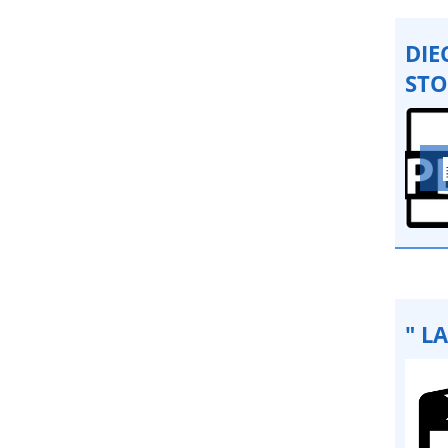
DIE
STO
" L