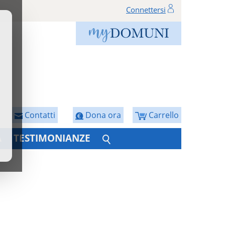
Connettersi
Contatti
Dona ora
Carrello
A
TESTIMONIANZE