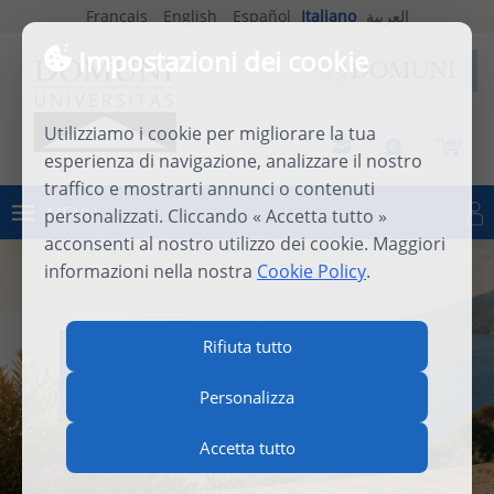
Français
English
Español
Italiano
العربية
Impostazioni dei cookie
Utilizziamo i cookie per migliorare la tua
esperienza di navigazione, analizzare il nostro
traffico e mostrarti annunci o contenuti
MENU
personalizzati. Cliccando « Accetta tutto »
Connettersi
acconsenti al nostro utilizzo dei cookie. Maggiori
informazioni nella nostra
Cookie Policy
.
INTERNATIONAL SUMMER
Rifiuta tutto
SCHOOL 2026
Personalizza
Accetta tutto