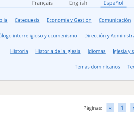
Français
English
Español
blia
Catequesis
Economía y Gestión
Comunicación
álogo interreligioso y ecumenismo
Dirección y Administr
Historia
Historia de la Iglesia
Idiomas
Iglesia y
Temas dominicanos
Te
«
1
Páginas: