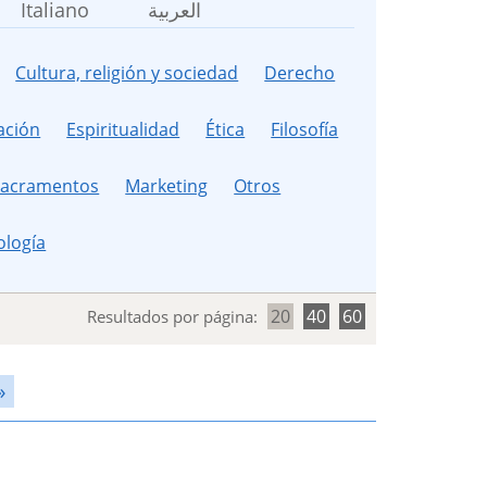
Italiano
العربية
Cultura, religión y sociedad
Derecho
ación
Espiritualidad
Ética
Filosofía
 sacramentos
Marketing
Otros
ología
20
40
60
Resultados por página:
»