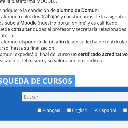
te la plataforma MOODLE.
e adquiere la condición de
alumno de Domuni
l alumno realiza los
trabajos
y cuestionarios de la asignatur
os sube a
Moodle
(nuestro portal online) y es calificado
uede
consultar
dudas al profesor y secretaría relacionadas 
ateria
l alumno dispondrá de
un año
desde su fecha de matriculac
urso, hasta su finalización.
omuni expedirá al final del curso un
certificado acreditativo
ealización del mismo y su valoración en créditos
SQUEDA DE CURSOS
Français
English
Español