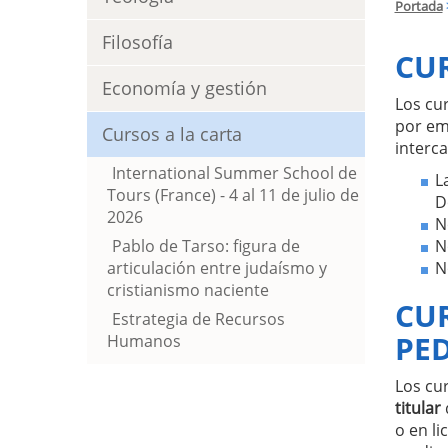
Portada
Filosofía
CU
Economía y gestión
Los cu
por em
Cursos a la carta
interc
International Summer School de
L
Tours (France) - 4 al 11 de julio de
D
2026
N
Pablo de Tarso: figura de
N
articulación entre judaísmo y
N
cristianismo naciente
CU
Estrategia de Recursos
PE
Humanos
Los cu
titular
d
o en li