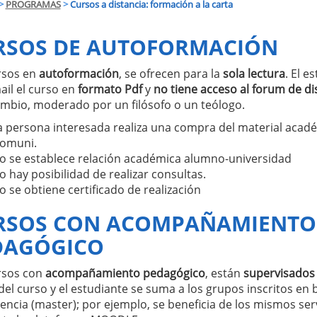
>
PROGRAMAS
>
Cursos a distancia: formación a la carta
RSOS DE AUTOFORMACIÓN
rsos en
autoformación
, se ofrecen para la
sola lectura
. El e
ail el curso en
formato Pdf
y
no tiene acceso al forum de di
ambio, moderado por un filósofo o un teólogo.
a persona interesada realiza una compra del material acad
omuni.
o se establece relación académica alumno-universidad
o hay posibilidad de realizar consultas.
o se obtiene certificado de realización
RSOS CON ACOMPAÑAMIENTO
DAGÓGICO
rsos con
acompañamiento pedagógico
, están
supervisados 
el curso y el estudiante se suma a los grupos inscritos en b
cencia (master); por ejemplo, se beneficia de los mismos ser