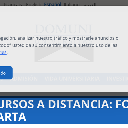
Français
English
Español
Italiano
العربية
ación, analizar nuestro tráfico y mostrarle anuncios o
 todo” usted da su consentimiento a nuestro uso de las
kies
.
odo
S
ADMISIÓN
VIDA UNIVERSITARIA
INVEST
URSOS A DISTANCIA: 
ARTA