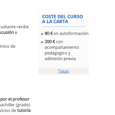
COSTE DEL CURSO
A LA CARTA
studiante recibe
scusión
e
80 €
en autoformación
200 €
con
émico de
acompañamiento
pedagogico y
admisión previa
Tasas
por el profesor
achiller (grado)
vicios de
tutoría