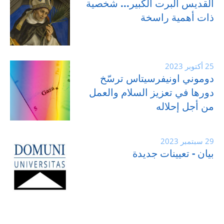
القديس ألبرت الكبير... شخصية
ذات أهمية راسخة
25 أكتوبر 2023
دوموني اونيفرسيتاس ترسّخ
دورها في تعزيز السلام والعمل
من أجل إحلاله
29 سبتمبر 2023
بيان - تعيينات جديدة