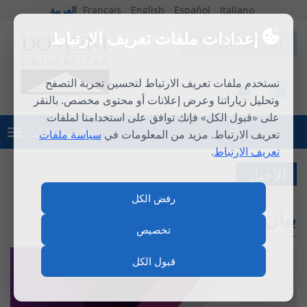
Italiano
Español
English
Français
العربية
إعدادات ملفات تعريف الارتباط
نستخدم ملفات تعريف الارتباط لتحسين تجربة التصفح
وتحليل زياراتنا وعرض إعلانات أو محتوى مخصص. بالنقر
على «قبول الكل» فإنك توافق على استخدامنا لملفات
قائمة الطلبات
تعريف الارتباط. مزيد من المعلومات في
سياسة ملفات
تسجيل الدخول
تعريف الارتباط
.
الأخبار
رفض الكل
بيان - أمنيات وشراكات جديدة
تخصيص
قبول الكل