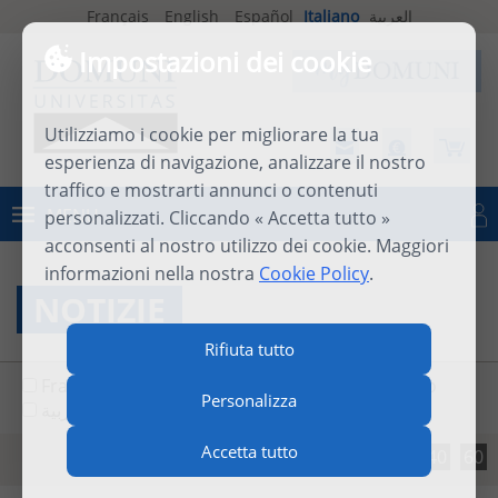
Français
English
Español
Italiano
العربية
Impostazioni dei cookie
Utilizziamo i cookie per migliorare la tua
esperienza di navigazione, analizzare il nostro
traffico e mostrarti annunci o contenuti
MENU
personalizzati. Cliccando « Accetta tutto »
Connettersi
acconsenti al nostro utilizzo dei cookie. Maggiori
informazioni nella nostra
Cookie Policy
.
NOTIZIE
Rifiuta tutto
Français
English
Español
Italiano
Personalizza
العربية
Accetta tutto
20
40
60
Risultati per ogni pagina: