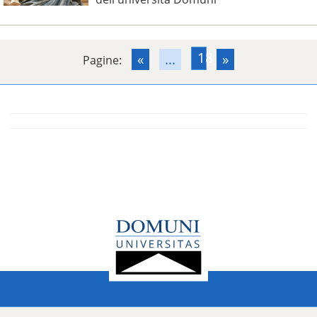
18
«
...
»
Pagine: