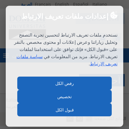
Italiano
Español
English
Français
العربية
إعدادات ملفات تعريف الارتباط
نستخدم ملفات تعريف الارتباط لتحسين تجربة التصفح
وتحليل زياراتنا وعرض إعلانات أو محتوى مخصص. بالنقر
على «قبول الكل» فإنك توافق على استخدامنا لملفات
قائمة الطلبات
تعريف الارتباط. مزيد من المعلومات في
سياسة ملفات
تسجيل الدخول
تعريف الارتباط
.
آخر الاخبار
رفض الكل
تخصيص
Italiano
Español
English
Français
العربية
قبول الكل
60
40
20
النتائج لكل صفحة: