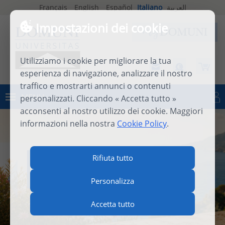
Français
English
Español
Italiano
العربية
Impostazioni dei cookie
Utilizziamo i cookie per migliorare la tua
esperienza di navigazione, analizzare il nostro
traffico e mostrarti annunci o contenuti
MENU
personalizzati. Cliccando « Accetta tutto »
Connettersi
acconsenti al nostro utilizzo dei cookie. Maggiori
informazioni nella nostra
Cookie Policy
.
INTERNATIONAL SUMMER
Rifiuta tutto
SCHOOL 2026
Personalizza
Accetta tutto