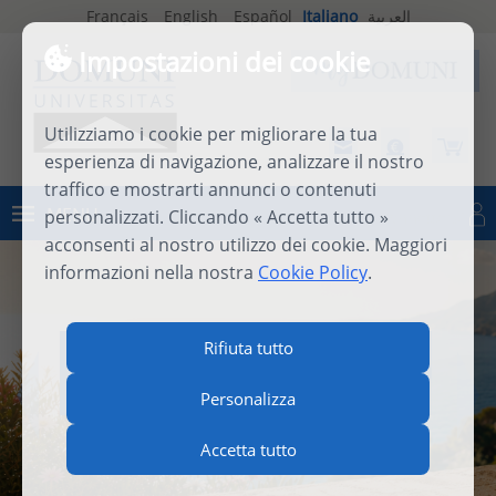
Français
English
Español
Italiano
العربية
Impostazioni dei cookie
Utilizziamo i cookie per migliorare la tua
esperienza di navigazione, analizzare il nostro
traffico e mostrarti annunci o contenuti
MENU
personalizzati. Cliccando « Accetta tutto »
Connettersi
acconsenti al nostro utilizzo dei cookie. Maggiori
informazioni nella nostra
Cookie Policy
.
INTERNATIONAL SUMMER
Rifiuta tutto
SCHOOL 2026
Personalizza
Accetta tutto