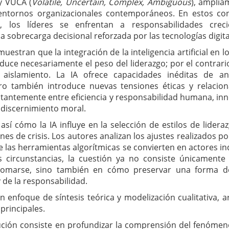
 y VUCA (
Volatile, Uncertain, Complex, Ambiguous
), amplia
 entornos organizacionales contemporáneos. En estos con
r, los líderes se enfrentan a responsabilidades creci
a sobrecarga decisional reforzada por las tecnologías digita
uestran que la integración de la inteligencia artificial en
duce necesariamente el peso del liderazgo; por el contrario
aislamiento. La IA ofrece capacidades inéditas de aná
ro también introduce nuevas tensiones éticas y relaciona
tantemente entre eficiencia y responsabilidad humana, inn
y discernimiento moral.
 así cómo la IA influye en la selección de estilos de lidera
es de crisis. Los autores analizan los ajustes realizados por
e las herramientas algorítmicas se convierten en actores in
as circunstancias, la cuestión ya no consiste únicament
tomarse, sino también en cómo preservar una forma 
y de la responsabilidad.
n enfoque de síntesis teórica y modelización cualitativa, a
principales.
ución consiste en profundizar la comprensión del fenómeno