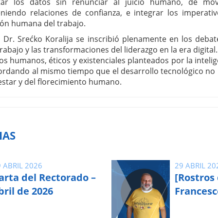
tar los datos sin renunciar al juicio humano, de movi
niendo relaciones de confianza, e integrar los imperativo
sión humana del trabajo.
l Dr. Srećko Koralija se inscribió plenamente en los deb
trabajo y las transformaciones del liderazgo en la era digita
íos humanos, éticos y existenciales planteados por la inteligen
ordando al mismo tiempo que el desarrollo tecnológico no
nestar y del florecimiento humano.
IAS
 ABRIL 2026
29 ABRIL 20
arta del Rectorado –
[Rostros
bril de 2026
Francesc