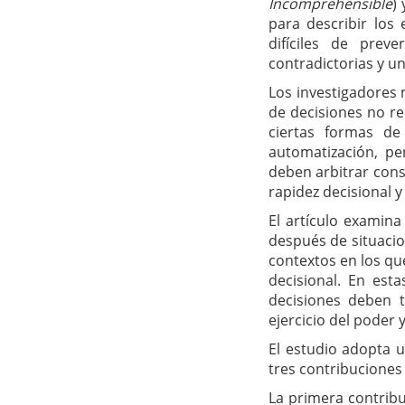
Incomprehensible
)
para describir los
difíciles de preve
contradictorias y un
Los investigadores m
de decisiones no re
ciertas formas de 
automatización, pe
deben arbitrar cons
rapidez decisional 
El artículo examina
después de situacion
contextos en los qu
decisional. En est
decisiones deben 
ejercicio del poder 
El estudio adopta u
tres contribuciones 
La primera contrib