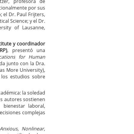
tzer, profesora de
acionalmente por sus
el Dr. Paul Frijters,
al Science; y el Dr.
rsity of Lausanne,
titute y coordinador
RP)
, presentó una
ications for Human
ada junto con la Dra.
as More University),
e los estudios sobre
cadémica: la soledad
Los autores sostienen
 bienestar laboral,
ecisiones complejas
, Anxious, Nonlinear,