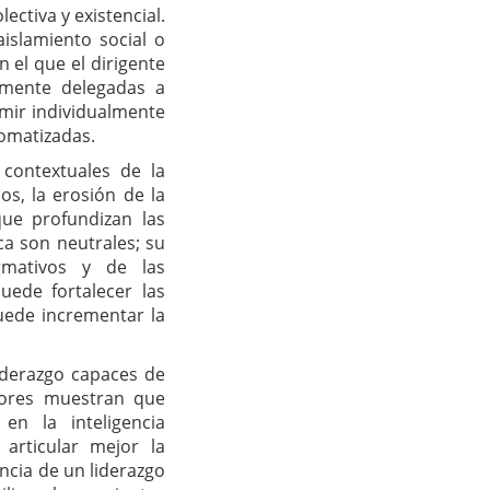
ectiva y existencial.
islamiento social o
 el que el dirigente
lmente delegadas a
umir individualmente
tomatizadas.
 contextuales de la
os, la erosión de la
que profundizan las
ca son neutrales; su
rmativos y de las
uede fortalecer las
puede incrementar la
liderazgo capaces de
utores muestran que
en la inteligencia
 articular mejor la
ncia de un liderazgo