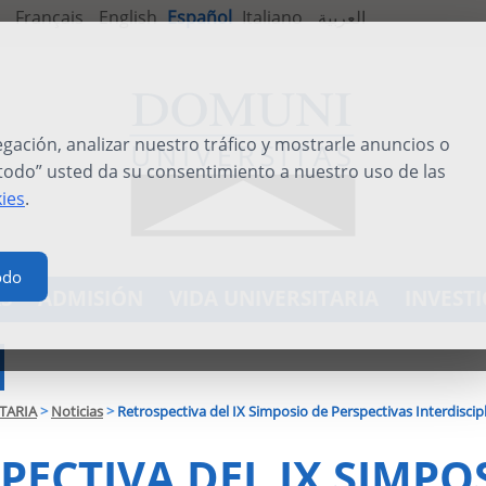
Français
English
Español
Italiano
العربية
ación, analizar nuestro tráfico y mostrarle anuncios o
 todo” usted da su consentimiento a nuestro uso de las
kies
.
odo
S
ADMISIÓN
VIDA UNIVERSITARIA
INVEST
TARIA
>
Noticias
>
Retrospectiva del IX Simposio de Perspectivas Interdiscipl
PECTIVA DEL IX SIMPO