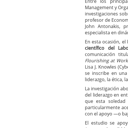
Entre los princip
Management y Organi
investigaciones sobr
profesor de Economí
John Antonakis, p
especialista en din
En esta ocasión, el
científico del Lab
comunicación titu
Flourishing at Work
Lisa J. Knowles (Cy
se inscribe en una 
liderazgo, la ética, l
La investigación ab
del liderazgo en ent
que esta soledad c
particularmente ac
con el apoyo —o bajo
El estudio se apoy