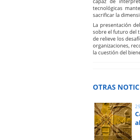
capaz de interpre
tecnológicas mante
sacrificar la dimen
La presentación de
sobre el futuro del 
de relieve los desaf
organizaciones, rec
la cuestión del bie
OTRAS NOTIC
29
C
a