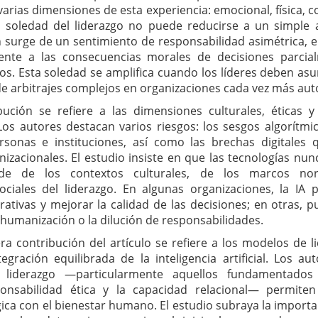
arias dimensiones de esta experiencia: emocional, física, col
soledad del liderazgo no puede reducirse a un simple a
 surge de un sentimiento de responsabilidad asimétrica, en
ente a las consecuencias morales de decisiones parcia
os. Esta soledad se amplifica cuando los líderes deben as
de arbitrajes complejos en organizaciones cada vez más au
ución se refiere a las dimensiones culturales, éticas y
Los autores destacan varios riesgos: los sesgos algorítmic
rsonas e instituciones, así como las brechas digitales 
izacionales. El estudio insiste en que las tecnologías nun
nde de los contextos culturales, de los marcos no
ociales del liderazgo. En algunas organizaciones, la IA p
ativas y mejorar la calidad de las decisiones; en otras, 
shumanización o la dilución de responsabilidades.
era contribución del artículo se refiere a los modelos de 
gración equilibrada de la inteligencia artificial. Los a
e liderazgo —particularmente aquellos fundamentados 
onsabilidad ética y la capacidad relacional— permiten
ica con el bienestar humano. El estudio subraya la importa