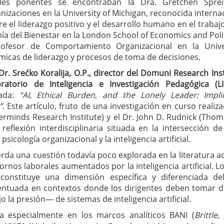
ales ponentes se encontraban la Dra. Gretchen Sprei
zaciones en la University of Michigan, reconocida intern
e el liderazgo positivo y el desarrollo humano en el trabajo; 
a del Bienestar en la London School of Economics and Politic
rofesor de Comportamiento Organizacional en la Unive
ámicas de liderazgo y procesos de toma de decisiones.
Dr. Srećko Koralija, O.P., director del Domuni Research Ins
oratorio de Inteligencia e Investigación Pedagógica (LI
lada:
“AI, Ethical Burden, and the Lonely Leader: Impl
”
. Este artículo, fruto de una investigación en curso realiz
berminds Research Institute) y el Dr. John D. Rudnick (Thom
reflexión interdisciplinaria situada en la intersección d
a psicología organizacional y la inteligencia artificial.
orda una cuestión todavía poco explorada en la literatura a
ornos laborales aumentados por la inteligencia artificial. 
onstituye una dimensión específica y diferenciada del
entuada en contextos donde los dirigentes deben tomar d
 la presión— de sistemas de inteligencia artificial.
a especialmente en los marcos analíticos BANI (
Brittle