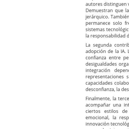
autores distinguen v
Demuestran que la 
jerárquico. También
permanece solo fr
sistemas tecnológic
la responsabilidad 
La segunda contrib
adopción de la IA. 
confianza entre pe
desigualdades organ
integración depe
representaciones s
capacidades colabor
desconfianza, la de
Finalmente, la terc
acompañar una inte
ciertos estilos d
emocional, la resp
innovación tecnológ