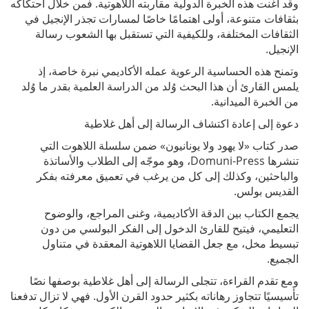
وقد أغنت هذه الخبرة الدولية مقاربته اللاهوتية. فمن خلال احتكاكه
بثقافات متنوعة، أولى اهتمامًا خاصًا لمسارات تجذر الإنجيل في
الثقافات المختلفة، وللكيفية التي تستقبل بها الشعوب رسالة
الإنجيل.
وتمنح هذه الحساسية الرعوية عمله الأكاديمي نبرة خاصة، إذ
يلمس القارئ أن هذا البحث وُلد من الدراسة العلمية بقدر ما وُلد
من الخبرة الميدانية.
دعوة إلى إعادة اكتشاف الرسالة إلى أهل غلاطية
صدر كتاب «لا يهود ولا يونانيون» ضمن سلسلة اللاهوت التي
تنشرها Domuni-Press، وهو موجّه إلى الطلاب والأساتذة
والباحثين، وكذلك إلى كل من يرغب في تعميق معرفته بفكر
القديس بولس.
يجمع الكتاب بين الدقة الأكاديمية، وغنى المراجع، والوضوح
التعليمي، فيتيح للقارئ الدخول إلى الفكر البولسي من دون
تبسيط مخل، مع جعل القضايا اللاهوتية المعقدة في متناول
الجميع.
ومع تقدم القراءة، تتجلى الرسالة إلى أهل غلاطية بوصفها نصًا
تأسيسيًا تتجاوز رهاناته بكثير حدود القرن الأول. فهي لا تزال تدفعنا