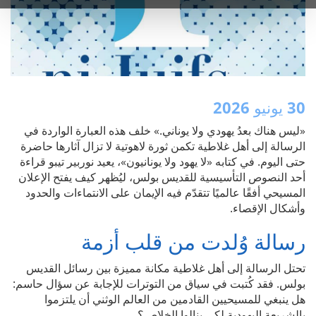
30 يونيو 2026
«ليس هناك بعدُ يهودي ولا يوناني.» خلف هذه العبارة الواردة في
الرسالة إلى أهل غلاطية تكمن ثورة لاهوتية لا تزال آثارها حاضرة
حتى اليوم. في كتابه «لا يهود ولا يونانيون»، يعيد نوربير تيبو قراءة
أحد النصوص التأسيسية للقديس بولس، ليُظهر كيف يفتح الإعلان
المسيحي أفقًا عالميًا تتقدّم فيه الإيمان على الانتماءات والحدود
وأشكال الإقصاء.
رسالة وُلدت من قلب أزمة
تحتل الرسالة إلى أهل غلاطية مكانة مميزة بين رسائل القديس
بولس. فقد كُتبت في سياق من التوترات للإجابة عن سؤال حاسم:
هل ينبغي للمسيحيين القادمين من العالم الوثني أن يلتزموا
بالشريعة اليهودية لكي ينالوا الخلاص؟