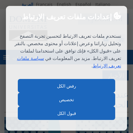
Italiano
Español
English
Français
العربية
إعدادات ملفات تعريف الارتباط
نستخدم ملفات تعريف الارتباط لتحسين تجربة التصفح
وتحليل زياراتنا وعرض إعلانات أو محتوى مخصص. بالنقر
على «قبول الكل» فإنك توافق على استخدامنا لملفات
قائمة الطلبات
تعريف الارتباط. مزيد من المعلومات في
سياسة ملفات
تسجيل الدخول
تعريف الارتباط
.
الأخبار
رفض الكل
عندما يُسقط القديس بولس
تخصيص
الحدود
قبول الكل