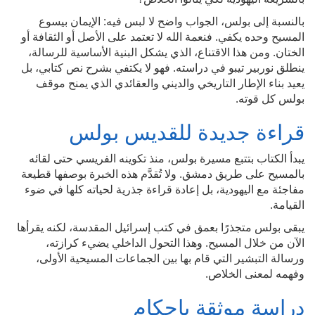
بالنسبة إلى بولس، الجواب واضح لا لبس فيه: الإيمان بيسوع
المسيح وحده يكفي. فنعمة الله لا تعتمد على الأصل أو الثقافة أو
الختان. ومن هذا الاقتناع، الذي يشكل البنية الأساسية للرسالة،
ينطلق نوربير تيبو في دراسته. فهو لا يكتفي بشرح نص كتابي، بل
يعيد بناء الإطار التاريخي والديني والعقائدي الذي يمنح موقف
بولس كل قوته.
قراءة جديدة للقديس بولس
يبدأ الكتاب بتتبع مسيرة بولس، منذ تكوينه الفريسي حتى لقائه
بالمسيح على طريق دمشق. ولا تُقدَّم هذه الخبرة بوصفها قطيعة
مفاجئة مع اليهودية، بل إعادة قراءة جذرية لحياته كلها في ضوء
القيامة.
يبقى بولس متجذرًا بعمق في كتب إسرائيل المقدسة، لكنه يقرأها
الآن من خلال المسيح. وهذا التحول الداخلي يضيء كرازته،
ورسالة التبشير التي قام بها بين الجماعات المسيحية الأولى،
وفهمه لمعنى الخلاص.
دراسة موثقة بإحكام