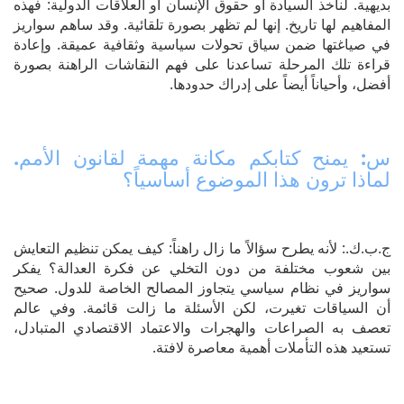
بديهية. لنأخذ السيادة أو حقوق الإنسان أو العلاقات الدولية: فهذه
المفاهيم لها تاريخ. إنها لم تظهر بصورة تلقائية. وقد ساهم سواريز
في صياغتها ضمن سياق تحولات سياسية وثقافية عميقة. وإعادة
قراءة تلك المرحلة تساعدنا على فهم النقاشات الراهنة بصورة
أفضل، وأحياناً أيضاً على إدراك حدودها.
س: يمنح كتابكم مكانة مهمة لقانون الأمم.
لماذا ترون هذا الموضوع أساسياً؟
ج.ب.ك.: لأنه يطرح سؤالاً ما زال راهناً: كيف يمكن تنظيم التعايش
بين شعوب مختلفة من دون التخلي عن فكرة العدالة؟ يفكر
سواريز في نظام سياسي يتجاوز المصالح الخاصة للدول. صحيح
أن السياقات تغيرت، لكن الأسئلة ما زالت قائمة. وفي عالم
تعصف به الصراعات والهجرات والاعتماد الاقتصادي المتبادل،
تستعيد هذه التأملات أهمية معاصرة لافتة.