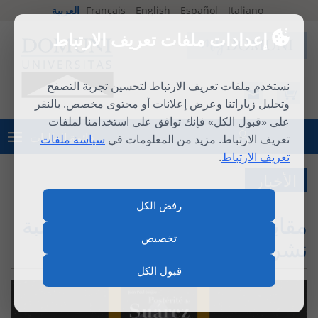
Italiano
Español
English
Français
العربية
إعدادات ملفات تعريف الارتباط
نستخدم ملفات تعريف الارتباط لتحسين تجربة التصفح
وتحليل زياراتنا وعرض إعلانات أو محتوى مخصص. بالنقر
على «قبول الكل» فإنك توافق على استخدامنا لملفات
قائمة الطلبات
تعريف الارتباط. مزيد من المعلومات في
سياسة ملفات
تسجيل الدخول
تعريف الارتباط
.
الأخبار
رفض الكل
مقابلة مع جان-بول كوجو بمناسبة
تخصيص
نشر كتابه «إرث سواريز».
قبول الكل