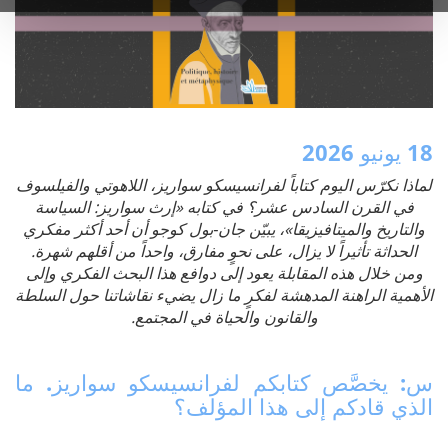
18 يونيو 2026
لماذا نكرّس اليوم كتاباً لفرانسيسكو سواريز، اللاهوتي والفيلسوف
في القرن السادس عشر؟ في كتابه «إرث سواريز: السياسة
والتاريخ والميتافيزيقا»، يبيّن جان‑بول كوجو أن أحد أكثر مفكري
الحداثة تأثيراً لا يزال، على نحوٍ مفارق، واحداً من أقلهم شهرة.
ومن خلال هذه المقابلة يعود إلى دوافع هذا البحث الفكري وإلى
الأهمية الراهنة المدهشة لفكرٍ ما زال يضيء نقاشاتنا حول السلطة
والقانون والحياة في المجتمع.
س: يخصَّص كتابكم لفرانسيسكو سواريز. ما
الذي قادكم إلى هذا المؤلف؟