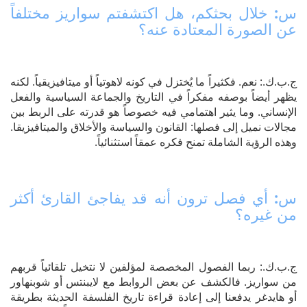
س: خلال بحثكم، هل اكتشفتم سواريز مختلفاً
عن الصورة المعتادة عنه؟
ج.ب.ك.: نعم. فكثيراً ما يُختزل في كونه لاهوتياً أو ميتافيزيقياً. لكنه
يظهر أيضاً بوصفه مفكراً في التاريخ والجماعة السياسية والفعل
الإنساني. وما يثير اهتمامي فيه خصوصاً هو قدرته على الربط بين
مجالات نميل إلى فصلها: القانون والسياسة والأخلاق والميتافيزيقا.
وهذه الرؤية الشاملة تمنح فكره عمقاً استثنائياً.
س: أي فصل ترون أنه قد يفاجئ القارئ أكثر
من غيره؟
ج.ب.ك.: ربما الفصول المخصصة لمؤلفين لا نتخيل تلقائياً قربهم
من سواريز. فالكشف عن بعض الروابط مع لايبنتس أو شوبنهاور
أو هايدغر يدفعنا إلى إعادة قراءة تاريخ الفلسفة الحديثة بطريقة