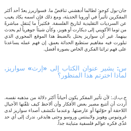
جان‑بول كوجو: لطالما أدهشني تناقضٌ ما. فسواريرز يعدّ أحد أكثر
المفكرين تأثيراً في أوروبا الحديثة، ومع ذلك فإن اسمه يكاد يغيب
عن السرديات التقليدية لتاريخ الفلسفة. فكثيراً ما يُنتقل مباشرةً
من توما الأكويني إلى ديكارت أو هوبز، وكأن شيئاً جوهرياً لم يحدث
بينهما. غير أن سواريز يحتل بالضبط هذا الموقع المحوري الذي
تبلورت فيه مفاهيم ستطبع الحداثة بعمق. إن فهم عمله يساعدنا
على فهم تراثنا الفكري الخاص بصورة أفضل.
س: يشير عنوان الكتاب إلى «إرث» سواريز.
لماذا اخترتم هذا المنظور؟
ج.ب.ك.: لأن تأثير المفكر يكون أحياناً أكثر دلالة من مذهبه نفسه.
أردت أن أتتبع مصير بعض الأفكار وأن ألاحظ كيف تلقّتها الأجيال
اللاحقة أو حوّلتها أو عارضتها. وعندما نكتشف أصداء سواريز لدى
غروتيوس وهوبز ولايبنتس وروسو وحتى هايدغر، ندرك إلى أي حد
غذّى فكره عوالم فلسفية متباينة جداً.