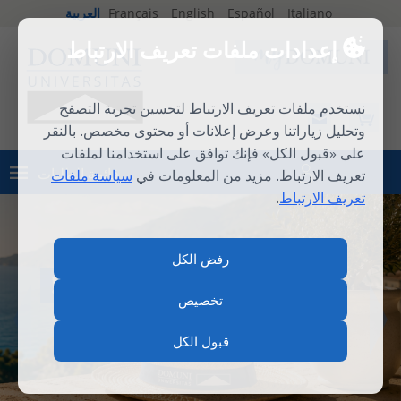
Italiano
Español
English
Français
العربية
إعدادات ملفات تعريف الارتباط
نستخدم ملفات تعريف الارتباط لتحسين تجربة التصفح
وتحليل زياراتنا وعرض إعلانات أو محتوى مخصص. بالنقر
على «قبول الكل» فإنك توافق على استخدامنا لملفات
قائمة الطلبات
تعريف الارتباط. مزيد من المعلومات في
سياسة ملفات
تسجيل الدخول
تعريف الارتباط
.
رفض الكل
المدرسة الصيفية الدولية 2026
تخصيص
قبول الكل