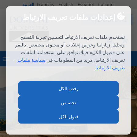
Italiano
Español
English
Français
العربية
إعدادات ملفات تعريف الارتباط
نستخدم ملفات تعريف الارتباط لتحسين تجربة التصفح
وتحليل زياراتنا وعرض إعلانات أو محتوى مخصص. بالنقر
على «قبول الكل» فإنك توافق على استخدامنا لملفات
قائمة الطلبات
تعريف الارتباط. مزيد من المعلومات في
سياسة ملفات
تسجيل الدخول
تعريف الارتباط
.
رفض الكل
المدرسة الصيفية الدولية 2026
تخصيص
قبول الكل