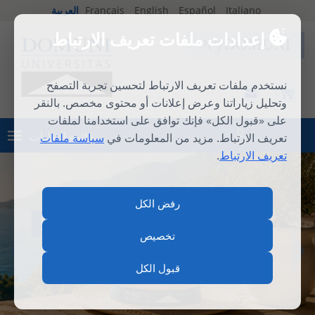
Italiano
Español
English
Français
العربية
إعدادات ملفات تعريف الارتباط
نستخدم ملفات تعريف الارتباط لتحسين تجربة التصفح
وتحليل زياراتنا وعرض إعلانات أو محتوى مخصص. بالنقر
على «قبول الكل» فإنك توافق على استخدامنا لملفات
قائمة الطلبات
تعريف الارتباط. مزيد من المعلومات في
سياسة ملفات
تسجيل الدخول
تعريف الارتباط
.
رفض الكل
المدرسة الصيفية الدولية 2026
تخصيص
قبول الكل