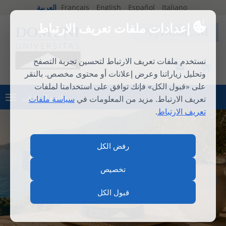
Italiano
Español
English
Français
العربية
إعدادات ملفات تعريف الارتباط
نستخدم ملفات تعريف الارتباط لتحسين تجربة التصفح
وتحليل زياراتنا وعرض إعلانات أو محتوى مخصص. بالنقر
على «قبول الكل» فإنك توافق على استخدامنا لملفات
قائمة الطلبات
تعريف الارتباط. مزيد من المعلومات في
سياسة ملفات
تسجيل الدخول
تعريف الارتباط
.
رفض الكل
المدرسة الصيفية الدولية 2026
تخصيص
قبول الكل