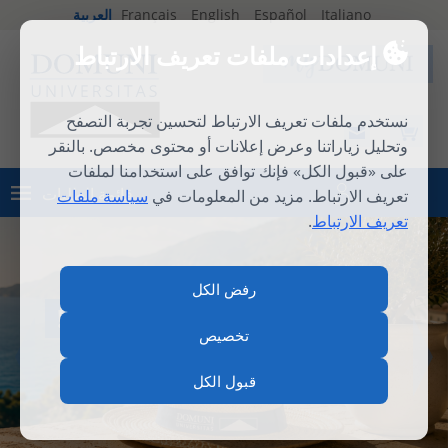
Italiano
Español
English
Français
العربية
إعدادات ملفات تعريف الارتباط
نستخدم ملفات تعريف الارتباط لتحسين تجربة التصفح
وتحليل زياراتنا وعرض إعلانات أو محتوى مخصص. بالنقر
على «قبول الكل» فإنك توافق على استخدامنا لملفات
قائمة الطلبات
تعريف الارتباط. مزيد من المعلومات في
سياسة ملفات
تسجيل الدخول
تعريف الارتباط
.
رفض الكل
المدرسة الصيفية الدولية 2026
تخصيص
قبول الكل