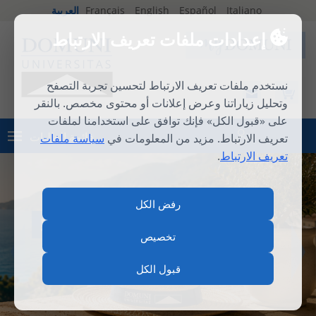
Italiano
Español
English
Français
العربية
إعدادات ملفات تعريف الارتباط
نستخدم ملفات تعريف الارتباط لتحسين تجربة التصفح
وتحليل زياراتنا وعرض إعلانات أو محتوى مخصص. بالنقر
على «قبول الكل» فإنك توافق على استخدامنا لملفات
قائمة الطلبات
تعريف الارتباط. مزيد من المعلومات في
سياسة ملفات
تسجيل الدخول
تعريف الارتباط
.
رفض الكل
المدرسة الصيفية الدولية 2026
تخصيص
قبول الكل