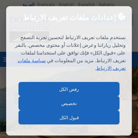
Italiano
Español
English
Français
العربية
إعدادات ملفات تعريف الارتباط
نستخدم ملفات تعريف الارتباط لتحسين تجربة التصفح
وتحليل زياراتنا وعرض إعلانات أو محتوى مخصص. بالنقر
على «قبول الكل» فإنك توافق على استخدامنا لملفات
قائمة الطلبات
تعريف الارتباط. مزيد من المعلومات في
سياسة ملفات
تسجيل الدخول
تعريف الارتباط
.
رفض الكل
المدرسة الصيفية الدولية 2026
تخصيص
قبول الكل