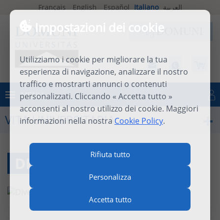
Français
English
Español
Italiano
العربية
Impostazioni dei cookie
Utilizziamo i cookie per migliorare la tua
esperienza di navigazione, analizzare il nostro
traffico e mostrarti annunci o contenuti
MENU
personalizzati. Cliccando « Accetta tutto »
Connettersi
acconsenti al nostro utilizzo dei cookie. Maggiori
VITA UNIVERSITARIA
informazioni nella nostra
Cookie Policy
.
Rifiuta tutto
DIVERSI AUTORI
Personalizza
Accetta tutto