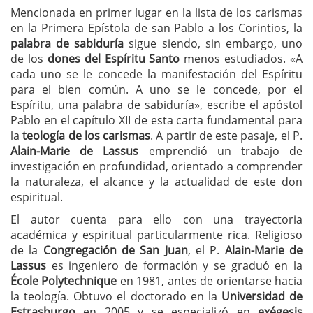
Mencionada en primer lugar en la lista de los carismas
en la Primera Epístola de san Pablo a los Corintios, la
palabra de sabiduría
sigue siendo, sin embargo, uno
de los
dones del Espíritu Santo
menos estudiados. «A
cada uno se le concede la manifestación del Espíritu
para el bien común. A uno se le concede, por el
Espíritu, una palabra de sabiduría», escribe el apóstol
Pablo en el capítulo XII de esta carta fundamental para
la
teología de los carismas
. A partir de este pasaje, el P.
Alain-Marie de Lassus
emprendió un trabajo de
investigación en profundidad, orientado a comprender
la naturaleza, el alcance y la actualidad de este don
espiritual.
El autor cuenta para ello con una trayectoria
académica y espiritual particularmente rica. Religioso
de la
Congregación de San Juan
, el P.
Alain-Marie de
Lassus
es ingeniero de formación y se graduó en la
École Polytechnique
en 1981, antes de orientarse hacia
la teología. Obtuvo el doctorado en la
Universidad de
Estrasburgo
en 2005 y se especializó en
exégesis