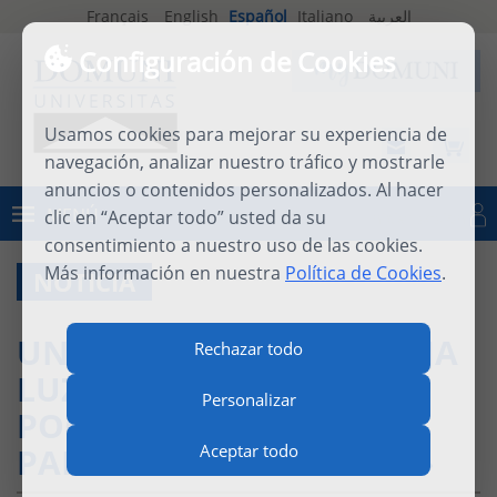
Français
English
Español
Italiano
العربية
Configuración de Cookies
Usamos cookies para mejorar su experiencia de
navegación, analizar nuestro tráfico y mostrarle
anuncios o contenidos personalizados. Al hacer
MENÚ
clic en “Aceptar todo” usted da su
Iniciar sesión
consentimiento a nuestro uso de las cookies.
Más información en nuestra
Política de Cookies
.
NOTICIA
UNA NUEVA OBRA ARROJA
Rechazar todo
LUZ SOBRE UN CARISMA
Personalizar
POCO CONOCIDO: «LA
PALABRA DE SABIDURÍA»
Aceptar todo