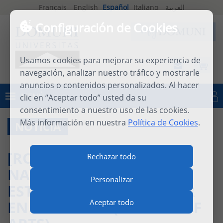
Français
English
Español
Italiano
العربية
Configuración de Cookies
Usamos cookies para mejorar su experiencia de
navegación, analizar nuestro tráfico y mostrarle
anuncios o contenidos personalizados. Al hacer
MENÚ
clic en “Aceptar todo” usted da su
Iniciar sesión
consentimiento a nuestro uso de las cookies.
Más información en nuestra
Política de Cookies
.
NOTICIA
[ROSTROS DE DOMUNI] –
Rechazar todo
NADÈGE SALZMANN,
Personalizar
ESTUDIANTE DEL MÁSTER
EN FILOSOFÍA (MASTER OF
Aceptar todo