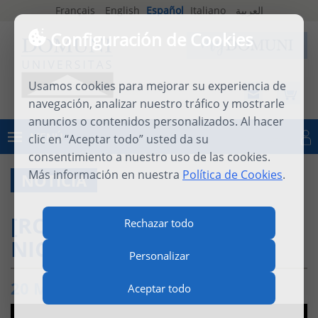
Français
English
Español
Italiano
العربية
Configuración de Cookies
Usamos cookies para mejorar su experiencia de
navegación, analizar nuestro tráfico y mostrarle
anuncios o contenidos personalizados. Al hacer
MENÚ
clic en “Aceptar todo” usted da su
Iniciar sesión
consentimiento a nuestro uso de las cookies.
Más información en nuestra
Política de Cookies
.
NOTICIA
[ROSTROS DE DOMUNI]
Rechazar todo
NICHOLAS BRODIE
Personalizar
20 MARZO 2026
Aceptar todo