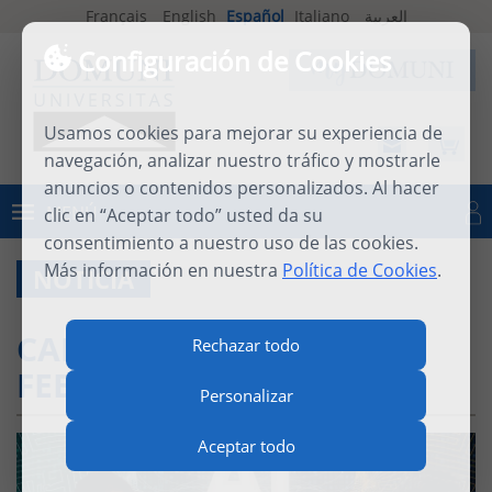
Français
English
Español
Italiano
العربية
Configuración de Cookies
Usamos cookies para mejorar su experiencia de
navegación, analizar nuestro tráfico y mostrarle
anuncios o contenidos personalizados. Al hacer
MENÚ
clic en “Aceptar todo” usted da su
Iniciar sesión
consentimiento a nuestro uso de las cookies.
Más información en nuestra
Política de Cookies
.
NOTICIA
CARTA DE LA RECTORA,
Rechazar todo
FEBRERO DE 2026
Personalizar
Aceptar todo