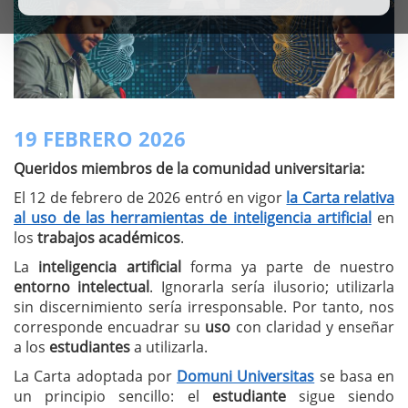
19 FEBRERO 2026
Queridos miembros de la comunidad universitaria:
El 12 de febrero de 2026 entró en vigor
la Carta relativa
al uso de las herramientas de inteligencia artificial
en
los
trabajos académicos
.
La
inteligencia artificial
forma ya parte de nuestro
entorno intelectual
. Ignorarla sería ilusorio; utilizarla
sin discernimiento sería irresponsable. Por tanto, nos
corresponde encuadrar su
uso
con claridad y enseñar
a los
estudiantes
a utilizarla.
La Carta adoptada por
Domuni Universitas
se basa en
un principio sencillo: el
estudiante
sigue siendo