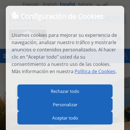
Français
English
Español
Italiano
العربية
Configuración de Cookies
Usamos cookies para mejorar su experiencia de
navegación, analizar nuestro tráfico y mostrarle
anuncios o contenidos personalizados. Al hacer
MENÚ
clic en “Aceptar todo” usted da su
Iniciar sesión
consentimiento a nuestro uso de las cookies.
Más información en nuestra
Política de Cookies
.
INTERNATIONAL SUMMER
Rechazar todo
SCHOOL 2026
Personalizar
Aceptar todo