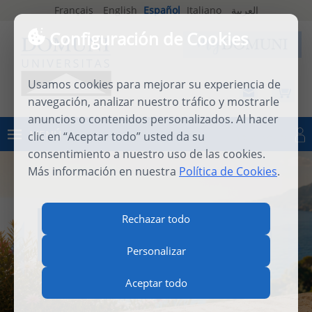
Français
English
Español
Italiano
العربية
Configuración de Cookies
Usamos cookies para mejorar su experiencia de
navegación, analizar nuestro tráfico y mostrarle
anuncios o contenidos personalizados. Al hacer
MENÚ
clic en “Aceptar todo” usted da su
Iniciar sesión
consentimiento a nuestro uso de las cookies.
Más información en nuestra
Política de Cookies
.
INTERNATIONAL SUMMER
Rechazar todo
SCHOOL 2026
Personalizar
Aceptar todo